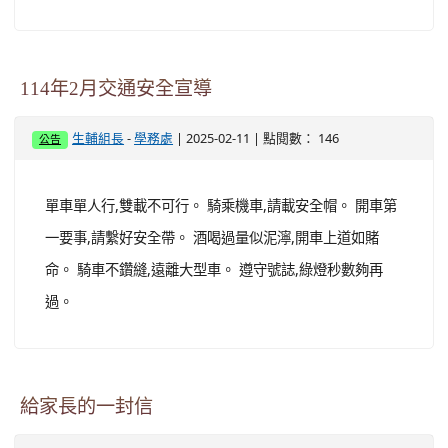
114年2月交通安全宣導
-
| 2025-02-11 | 點閱數： 146
生輔組長
學務處
公告
單車單人行,雙載不可行。 騎乘機車,請載安全帽。 開車第
一要事,請繫好安全帶。 酒喝過量似泥濘,開車上道如賭
命。 騎車不鑽縫,遠離大型車。 遵守號誌,綠燈秒數夠再
過。
給家長的一封信