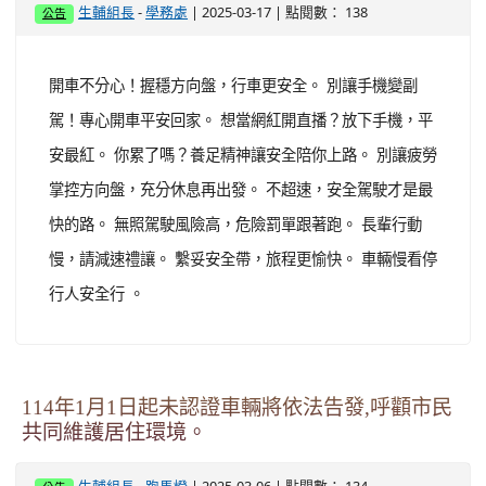
-
| 2025-03-17 | 點閱數： 138
生輔組長
學務處
公告
開車不分心！握穩方向盤，行車更安全。 別讓手機變副
駕！專心開車平安回家。 想當網紅開直播？放下手機，平
安最紅。 你累了嗎？養足精神讓安全陪你上路。 別讓疲勞
掌控方向盤，充分休息再出發。 不超速，安全駕駛才是最
快的路。 無照駕駛風險高，危險罰單跟著跑。 長輩行動
慢，請減速禮讓。 繫妥安全帶，旅程更愉快。 車輛慢看停
行人安全行 。
114年1月1日起未認證車輛將依法告發,呼顴市民
共同維護居住環境。