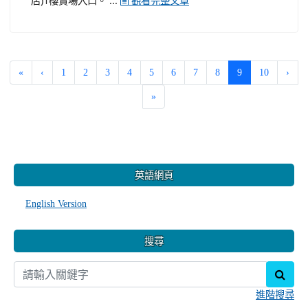
店)1樓賣場入口。 ...
觀看完整文章
(current)
«
‹
1
2
3
4
5
6
7
8
9
10
›
»
:::
英語網頁
English Version
搜尋
sear
進階搜尋