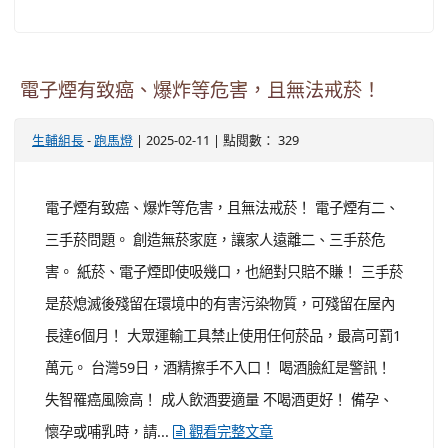
電子煙有致癌、爆炸等危害，且無法戒菸！
-
| 2025-02-11 | 點閱數： 329
生輔組長
跑馬燈
電子煙有致癌、爆炸等危害，且無法戒菸！ 電子煙有二、
三手菸問題。 創造無菸家庭，讓家人遠離二、三手菸危
害。 紙菸、電子煙即使吸幾口，也絕對只賠不賺！ 三手菸
是菸熄滅後殘留在環境中的有害污染物質，可殘留在屋內
長達6個月！ 大眾運輸工具禁止使用任何菸品，最高可罰1
萬元。 台灣59日，酒精擦手不入口！ 喝酒臉紅是警訊！
失智罹癌風險高！ 成人飲酒要適量 不喝酒更好！ 備孕、
懷孕或哺乳時，請...
觀看完整文章