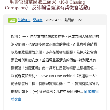
「毛警官緝拿腐敗三頭犬（K-9 Chasing
Corruperus） 反詐騙倡廉潔有獎徵答活動」
-
| 2025-04-16 | 點閱數： 220
生輔組長
學務處
活動
說明： 一、 由於當前詐騙現象猖獗，已成為國人極關切的
治安問題，也是許多國家正面臨的挑戰，而此與社會結構
以及廉政反腐敗之間，亦存在著密切關聯。為追求社會廉
潔公義與和諧安定，並倡導重視清廉的價值─特別是其有
關實踐「分配正義」此一具有仁民愛物襟懷之積極價值—
以實現安和樂利、Leave No One Behind（不遺漏一人）
的永續發展目標，特辦理旨揭活動。 二、 旨揭有獎徵答活
動說明如下： (一) 參與資格：凡在中華民國居...
觀看完
整文章