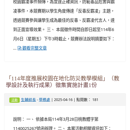
校園霸凌事件頻傳，為宣達正確資訊，防範毒品危害與霸
凌事件，本競賽期以學生角度傳達「反毒反霸凌」主題，
透過競賽參與讓學生成為最佳的反毒、反霸凌代言人，達
到正面宣導效果。 三、 本屆徵件時間自即日起至114年6
月6日（星期五）下午3時截止，競賽辦法說明摘要如下：
...
觀看完整文章
「114年度推展校園在地化防災教學模組」（教
學設計及執行成果）徵集實施計畫1份
-
| 2025-04-16 | 點閱數： 181
生輔組長
學務處
活動
說明： 一、 依據本局114年3月28日桃教體字第
1140025267號函辦理。 二、 本案活動相關資訊如下：