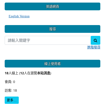
:::
英語網頁
English Version
搜尋
sear
進階搜尋
線上使用者
18
人線上 (
12
人在瀏覽
本站消息
)
會員: 0
訪客: 18
更多…