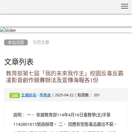
T
:::
本站消息
分月文章
文章列表
教育部第七屆「我的未來我作主」校園反毒反霸
凌影音創作競賽辦法及宣傳海報各1份
-
| 2025-04-22 | 點閱數： 201
生輔組長
學務處
活動
說明： 一、 依據教育部114年4月16日臺教學(五)字第
1142801615號函辦理。 二、 因應新型態毒品層出不窮、