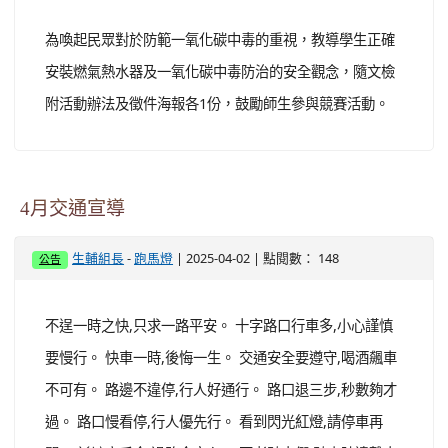
為喚起民眾對於防範一氧化碳中毒的重視，教導學生正確
安裝燃氣熱水器及一氧化碳中毒防治的安全觀念，隨文檢
附活動辦法及徵件海報各1份，鼓勵師生參與競賽活動。
4月交通宣導
-
| 2025-04-02 | 點閱數： 148
生輔組長
跑馬燈
公告
不逞一時之快,只求一路平安。 十字路口行車多,小心謹慎
要慢行。 快車一時,後悔一生。 交通安全要遵守,喝酒飆車
不可有。 路邊不違停,行人好通行。 路口退三步,秒數夠才
過。 路口慢看停,行人優先行。 看到閃光紅燈,請停車再