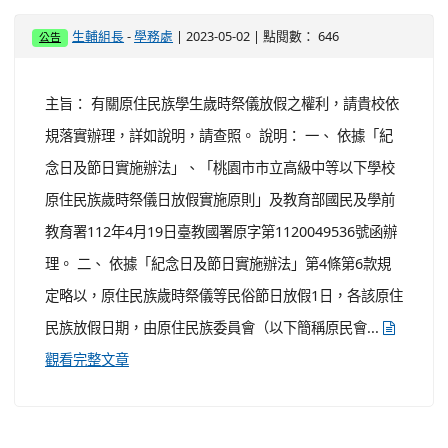
-
| 2023-05-08 | 點閱數： 420
生輔組長
學務處
公告
一、 依據「校園性侵害性騷擾或性霸凌防治準則」第22條
第3項規定辦理。 二、 本案請貴校鼓勵同仁踴躍參訓，欲
報名者，請於112年6月16日(星期五)前至下列網址填寫
Google表單： (一) 調查專業人員培訓班：
。 (二) 調查專業人員精
https://forms.gle/9CPD13rtzXthzAjo6
進培訓班：
。 ...
https://forms.gle/VTke8xJtB49CW6cd7
觀
看完整文章
有關原住民族學生歲時祭儀放假之權利