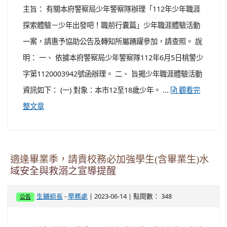
技等元素，加入現實環境保護、極端氣候之議題與慈濟獨
特研製之災害防救急難物資等知識為主體，結合內政部消
防署及桃園防災教育館等國家級別的涵養，整合互動科技
與運用專業的教材教案，使民眾能透過展覽體驗與互動參
與，達到環保與防災並重生活理念的目標。 三、 展覽資訊
如下： ...
觀看完整文章
本府警察局少年警察隊辦理「112年少年職涯探
索體驗－少年出發吧！職前行囊篇」少年職涯體
驗活動
-
| 2023-06-15 | 點閱數： 336
生輔組長
學務處
公告
主旨： 有關本府警察局少年警察隊辦理「112年少年職涯