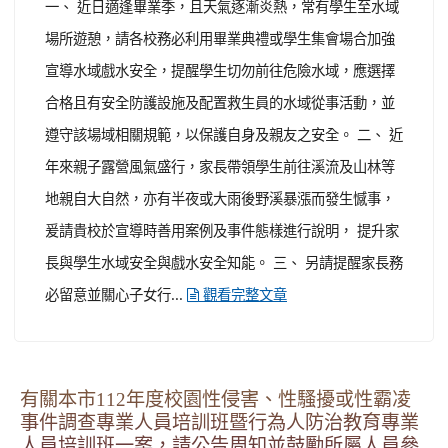
探索體驗－少年出發吧！職前行囊篇」少年職涯體驗活動
一案，請惠予協助公告及轉知所屬踴躍參加，請查照。 說
明： 一、 依據本府警察局少年警察隊112年6月5日桃警少
字第1120003942號函辦理。 二、 旨揭少年職涯體驗活動
資訊如下： (一) 對象：本市12至18歲少年。 ...
觀看完
整文章
適逢畢業季，請貴校務必加強學生(含畢業生)水
域安全與救溺之宣導提醒
-
| 2023-06-14 | 點閱數： 348
生輔組長
學務處
公告
一、 近日適逢畢業季，且天氣逐漸炎熱，常有學生至水域