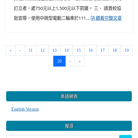
次處罰；行為人為...
觀看完整文章
宣導「微電車」各項道路交通安全規範
-
| 2023-02-07 | 點閱數： 527
生輔組長
學務處
公告
一、 依據交通部公路總局新竹區監理所112年1月19日竹
監車字第1120016127號函辦理。 二、 本案依道路交通管
理處罰條例及強制汽車責任保險法，微電車未依規定領
用、懸掛牌照行駛(或於道路停車)，或牌照借供他車使用，
或使用他車、變造之牌照，處所有人新臺幣(以下同)1,200
至3,600元罰鍰，並禁止其行駛；投保義務人未依強制汽車
責任保險法規定訂立保險契約，或保險期間屆滿前未再行