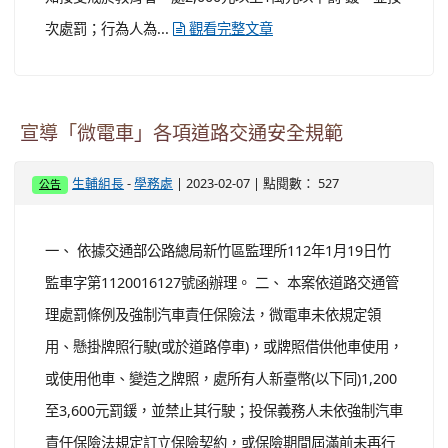
學校發現 學生涉違規移送表
-
| 2023-04-24 | 點閱數： 501
生輔組長
學務處
公告
說明： 一、依據本府衛生局112年4月14日桃衛健字第
1120033589號函 辦理。 二、依據菸害防制法第15條第2
項規定，任何人不得使用類菸品 或使用未經核定通過健康
風險評估審查之指定菸品，同法 第18條及第19條規定，全
面禁菸場所不得吸菸，違者依同 法第40條規定，處新臺幣
（以下同）2,000元以上1萬元以 下罰鍰。 三、依據菸害
防制法第16條規定，未滿20歲者不得吸菸。違者 依同法第
42條規定，限期接受戒菸教育，未成年者，並應 令其父母
或監護人使其到場。未滿20歲之人無正當理由未 依前項通
知接受戒菸教育者，處2,000元以上1萬元以下罰 鍰，並按