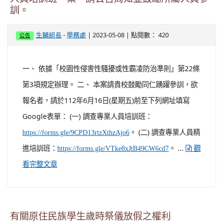
場所遊憩，請各校務必利用畢業典禮或學生集會場合加強
宣導水域戲水安全，提醒學生切勿前往危險水域，應選擇
合格且有安全防護設施及配置救生員的水域從事活動，並
遵守該場域相關規範，以保護自身及親友之安全。 二、 近
年來親子露營風氣盛行，家長帶領學生前往溪流及山林等
地親自大自然，亦有半夜或大雨後野溪暴漲而發生憾事，
爰請貴校於宣導時善用案例及事件態樣進行說明， 提升家
長與學生水域安全與戲水安全知能。 三、 另請提醒家長務
必留意並關心子女行...
觀看完整文章
有關本市112年度校園性侵害、性騷擾或性霸凌
事件調查專業人員培訓班暨行為人防治教育專業
人員培訓班一案，請公告周知並鼓勵所屬人員參
訓。