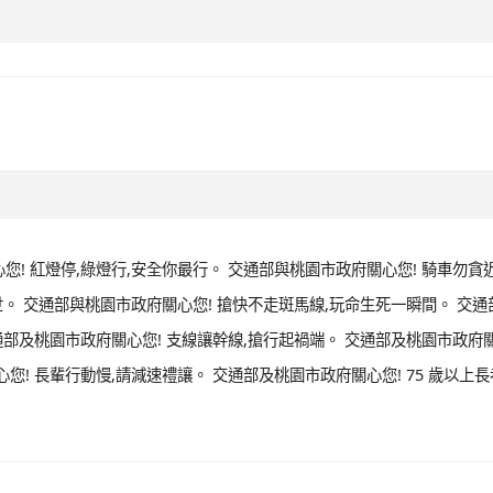
! 紅燈停,綠燈行,安全你最行。 交通部與桃園市政府關心您! 騎車勿貪近
世。 交通部與桃園市政府關心您! 搶快不走斑馬線,玩命生死一瞬間。 交通
通部及桃園市政府關心您! 支線讓幹線,搶行起禍端。 交通部及桃園市政府關
! 長輩行動慢,請減速禮讓。 交通部及桃園市政府關心您! 75 歲以上長