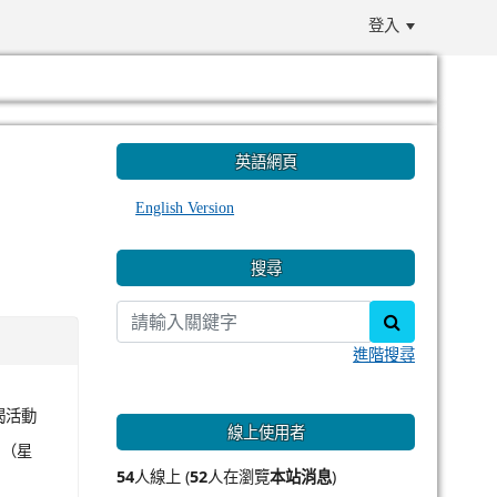
登入
:::
英語網頁
English Version
搜尋
search
進階搜尋
揭活動
線上使用者
日（星
54
人線上 (
52
人在瀏覽
本站消息
)