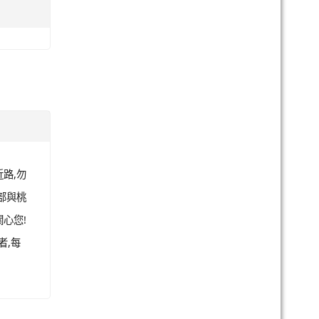
路,勿
部與桃
心您!
者,每