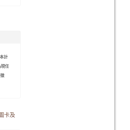
廣本計
為現任
次徵
圖卡及