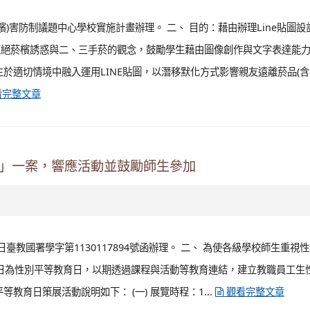
檳)害防制議題中心學校實施計畫辦理。 二、 目的：藉由辦理Line貼圖設
拒絕菸檳誘惑與二、三手菸的觀念，鼓勵學生藉由圖像創作與文字表達能
生於適切情境中融入運用LINE貼圖，以潛移默化方式影響親友遠離菸品(
看完整文章
覽」一案，響應活動並鼓勵師生參加
日臺教國署學字第1130117894號函辦理。 二、 為使各級學校師生重視
0日為性別平等教育日，以期透過課程與活動等教育連結，建立教職員工生
教育日策展活動說明如下： (一) 展覽時程：1...
觀看完整文章