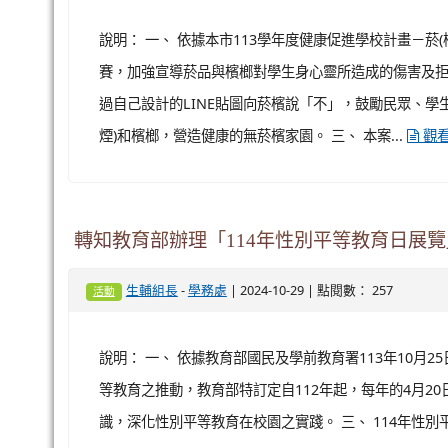
說明： 一、 依據本市113學年度健康促進學校計畫－菸(
賽，加強宣導菸品與檳榔對學生身心靈所造成的傷害及
過自己設計的LINE貼圖向菸檳說「不」，鼓勵民眾、學
煙)和檳榔，營造健康的無菸檳家園。 三、 本案...
觀
轉知教育部辦理「114年性別平等教育日展
-
| 2024-10-29 | 點閱數： 257
生輔組長
學務處
活動
說明： 一、 依據教育部國民及學前教育署113年10月25
等教育之推動，教育部特訂定自112年起，每年的4月2
識，深化性別平等教育在校園之實踐。 三、 114年性別平等