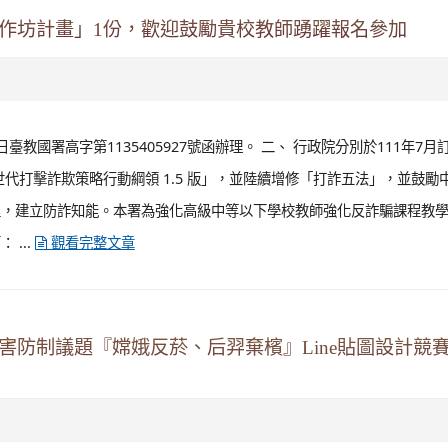
工作坊計畫」1份，歡迎鼓勵貴校教師踴躍報名參加
臺教國署高字第1135405927號函辦理。 二、 行政院分別於111年7月
世代打擊詐欺策略行動綱領 1.5 版」，並陸續增修「打詐五法」，並鼓勵
程，建立防詐知能。本署為強化高級中等以下學校教師強化反詐騙課程教
...
觀看完整文章
害防制議題『嫦娥反菸、后羿棄檳』Line貼圖設計競