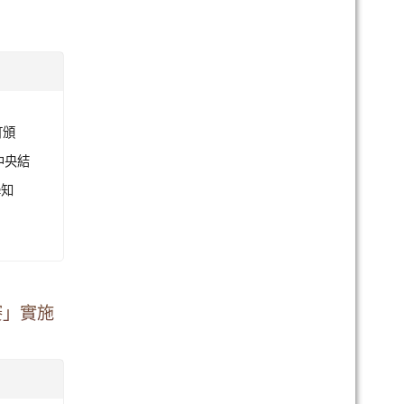
訂頒
中央結
學知
賽」實施