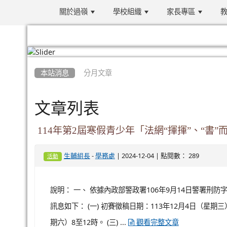
關於過嶺
學校組織
家長專區
教
:::
本站消息
分月文章
文章列表
114年第2屆寒假青少年「法網“揮揮”、“書
-
| 2024-12-04 | 點閱數： 289
生輔組長
學務處
活動
說明： 一、 依據內政部警政署106年9月14日警署刑防字
訊息如下： (一) 初賽徵稿日期：113年12月4日（星期三
期六）8至12時。 (三) ...
觀看完整文章