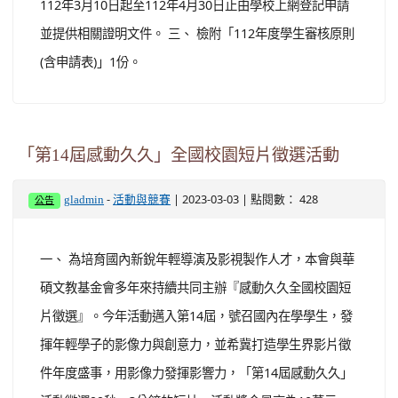
一、 依據台灣三益策略發展協會112年3月2日台三益字第
1120000072號函辦理。 二、 申請方式為有需求者，自
112年3月10日起至112年4月30日止由學校上網登記申請
並提供相關證明文件。 三、 檢附「112年度學生審核原則
(含申請表)」1份。
「第14屆感動久久」全國校園短片徵選活動
-
| 2023-03-03 | 點閱數： 428
gladmin
活動與競賽
公告
一、 為培育國內新銳年輕導演及影視製作人才，本會與華
碩文教基金會多年來持續共同主辦『感動久久全國校園短
片徵選』。今年活動邁入第14屆，號召國內在學學生，發