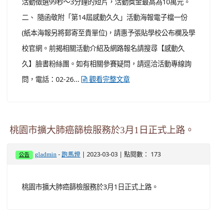
揮年輕學子的影像力與創意力，並希冀打造學生界影片徵
件年度盛事，用影像力發揮影響力，「第14屆感動久久」
活動徵選99秒～3分鐘的短片，活動獎金最高為10萬元。
二、 隨函敬附「第14屆感動久久」活動海報電子檔一份
(紙本海報另將郵寄至貴單位)，請惠予張貼學校公布欄及學
校官網。前揭相關活動介紹及網路報名請搜尋【感動久
久】臉書粉絲團。如有相關參賽疑問，請逕洽活動專線詢
問，電話：02-26...
觀看完整文章
桃園市擴大肺癌篩檢服務於3月1日正式上路。
-
| 2023-03-03 | 點閱數： 173
gladmin
跑馬燈
公告