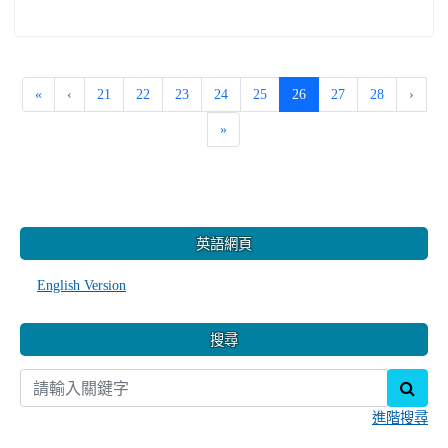
-
| 2023-02-14 | 點閱數： 170
gladmin
教務處
公告
https://youtu.be/wPXD8cm7tpY
(current)
«
‹
21
22
23
24
25
26
27
28
›
»
:::
英語網頁
English Version
搜尋