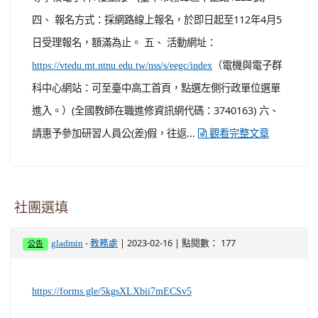
111學年度工作計畫辦理。 二、 研習日期：112年4月7日
(星期五)。 三、 報到地點：臺中市立霧峰農業工業高級中
等學校電子科1樓工廠。(臺中市霧峰區中正路1222號)
四、 報名方式：採網路線上報名，於即日起至112年4月5
日受理報名，額滿為止。 五、 活動網址：
（電機與電子群
https://vtedu.mt.ntnu.edu.tw/nss/s/eegc/index
科中心網站：可至臺中高工首頁，點選左側行政單位選單
進入。）(全國教師在職進修資訊網代碼：3740163) 六、
請惠予參加研習人員公(差)假，往返...
觀看完整文章
社團選填
-
| 2023-02-16 | 點閱數： 177
gladmin
教務處
公告