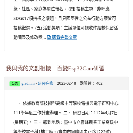
轉動 兒少公益行動」徵選資訊 (一) 活動報名：即日起至
2023年3月5日止 (二) 活動對象：國小、國中、高中之學
生，團隊學生人數以3~20人為限。 (三) 組隊資格：以班
級、社區、家庭為單位報名。 (四) 投稿主題：能呼應
SDGs17項指標之議題，且具國際性之公益行動方案皆可
投稿徵選。 (五) 活動獎項：主辦單位可視收件組數保留活
動調整及修改獎...
觀看完整文章
我與我的文創相機—百變Esp32Cam研習
-
| 2023-02-18 | 點閱數： 402
gladmin
研習進修
公告
一、 依據教育部技術型高級中等學校電機與電子群科中心