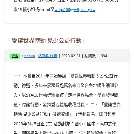
師，促進國際交流與商業合作的最佳平台，敬邀 貴校師生
參賽，請惠予公告並鼓勵相關人員踴躍參加。 二、 即
日起報名至112年5月31日止，洽詢專線(02)8772-3898分
機19賴小姐或email至
。
wiipa168@wiipa.org.tw
「愛讓世界轉動 兒少公益行動」
-
| 2023-02-21 | 點閱數： 394
gladmin
活動與競賽
公告
一、 本會自2011年開始舉辦「愛讓世界轉動 兒少公益行
動」徵選，多年來累積超過萬名來自全台各地師生踴躍參
與，以STAGE行動步驟讓孩子走進世界舞台，學習發現問
題、付諸行動、發揮愛心並能收穫成長。 二、 「愛讓世界