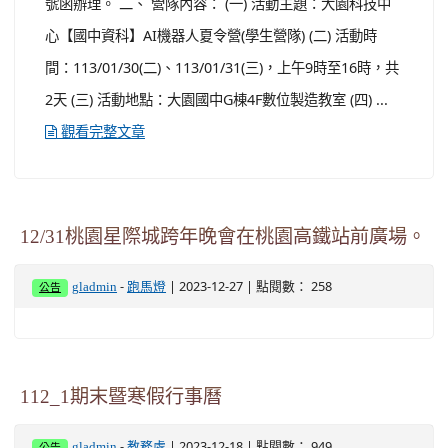
號函辦理。 二、 營隊內容： (一) 活動主題：大園科技中
心【國中資科】AI機器人夏令營(學生營隊) (二) 活動時
間：113/01/30(二)、113/01/31(三)，上午9時至16時，共
2天 (三) 活動地點：大園國中G棟4F數位製造教室 (四) ...
觀看完整文章
12/31桃園星際城跨年晚會在桃園高鐵站前廣場。
-
| 2023-12-27 | 點閱數： 258
gladmin
跑馬燈
公告
112_1期末暨寒假行事曆
-
| 2023-12-18 | 點閱數： 949
gladmin
教務處
公告