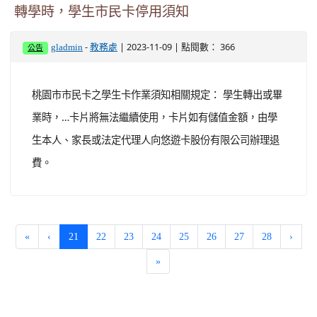
轉學時，學生市民卡停用須知
-
| 2023-11-09 | 點閱數： 366
gladmin
教務處
公告
桃園市市民卡之學生卡作業須知相關規定： 學生轉出或畢
業時，…卡片將無法繼續使用，卡片如有儲值金額，由學
生本人、家長或法定代理人向悠遊卡股份有限公司辦理退
費。
(current)
«
‹
21
22
23
24
25
26
27
28
›
»