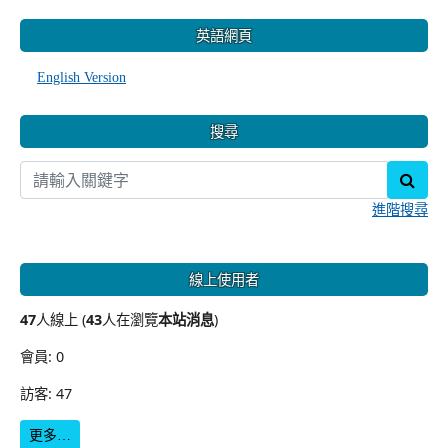
:::
英語網頁
English Version
搜尋
sear
進階搜尋
線上使用者
47
人線上 (
43
人在瀏覽
本站消息
)
會員: 0
訪客: 47
更多…