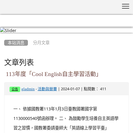
T
:::
本站消息
分月文章
文章列表
113年度「Cool English自主學習活動」
-
| 2024-01-07 | 點閱數： 411
gladmin
活動與競賽
公告
一、 依據國教署113年1月3日臺教國署國字第
1130000540號函辦理。 二、 為鼓勵學生培養自主英語學
習之習慣，國教署委請臺師大「英語線上學習平臺」