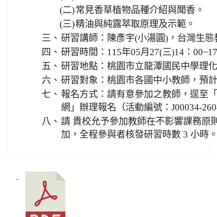
(二)
常見香草植物品種介紹與聞香。
(三)
精油與純露萃取原理及示範。
三、
研習講師：陳彥宇(小湯圓)，台灣生
四、
研習時間：115年05月27(三)14：00~1
五、
研習地點：桃園市立龍潭國民中學理
六、
研習對象：桃園市各國中小教師，預計人
七、
報名方式：請有意參加之教師，逕至
網」辦理報名（活動編號：J00034-2604
八、
請 貴校允予參加教師在不影響課務原
加，全程參與者核發研習時數 3 小時