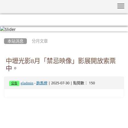
T
:::
本站消息
分月文章
中壢光影8月「禁忌映像」影展開放索票
中。
-
| 2025-07-30 | 點閱數： 150
gladmin
跑馬燈
公告