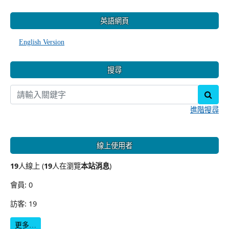
:::
英語網頁
English Version
搜尋
sear
進階搜尋
線上使用者
19
人線上 (
19
人在瀏覽
本站消息
)
會員: 0
訪客: 19
更多…