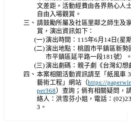
文差距。活動經費由各界熱心人
自由入場觀賞。
三、
請鼓勵所屬及社區里鄰之師生及
賞，演出資訊如下：
(一)
演出時間：115年6月14日(
(二)
演出地點：桃園市平鎮區新勢
市平鎮區延平路一段181號）
(三)
演出劇碼：親子劇《台灣幻想
四、
本案相關活動資訊請至「紙風車 3
藝術工程」網站（
https://paperwi
）查詢；倘有相關疑問，
per368
絡人：洪雪芬小姐，電話：(02)239
3。