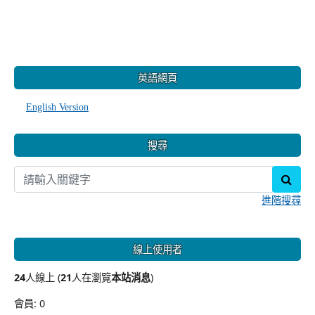
:::
英語網頁
English Version
搜尋
sear
進階搜尋
線上使用者
24
人線上 (
21
人在瀏覽
本站消息
)
會員: 0