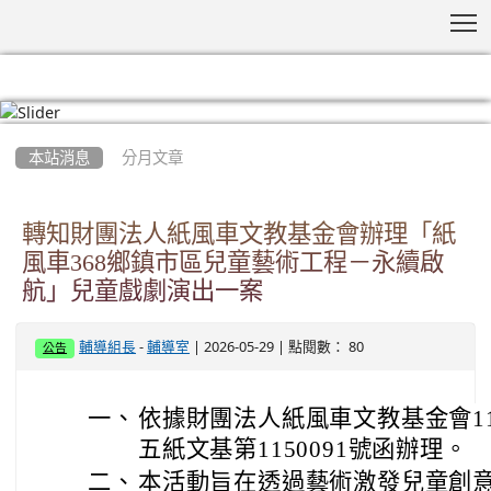
T
:::
本站消息
分月文章
轉知財團法人紙風車文教基金會辦理「紙
風車368鄉鎮市區兒童藝術工程－永續啟
航」兒童戲劇演出一案
-
| 2026-05-29 | 點閱數： 80
輔導組長
輔導室
公告
一、
依據財團法人紙風車文教基金會11
五紙文基第1150091號函辦理。
二、
本活動旨在透過藝術激發兒童創