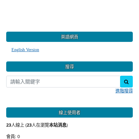
:::
英語網頁
English Version
搜尋
sear
進階搜尋
線上使用者
23
人線上 (
23
人在瀏覽
本站消息
)
會員: 0