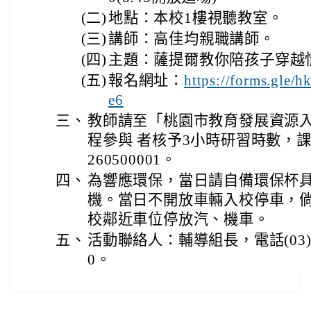
(二)
地點：本校1樓視聽教室。
(三)
講師：高佳均親職講師。
(四)
主題：薩提爾教你陪孩子穿越
(五)
報名網址：
https://forms.gle
e6
三、
教師請至「桃園市教育發展資源
程參與 者核予3小時研習時數，課程
260500001。
四、
為響應環保，當日請自備環保杯
機。當日不開放車輛入校停車，
校鄰近車位停放汽、機車。
五、
活動聯絡人：輔導組長，電話(03)49
0。