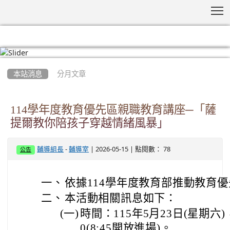
T
:::
本站消息
分月文章
114學年度教育優先區親職教育講座─「薩
提爾教你陪孩子穿越情緒風暴」
-
| 2026-05-15 | 點閱數： 78
輔導組長
輔導室
公告
一、
依據114學年度教育部推動教育
二、
本活動相關訊息如下：
(一)
時間：115年5月23日(星期六)，
0(8:45開放進場)。