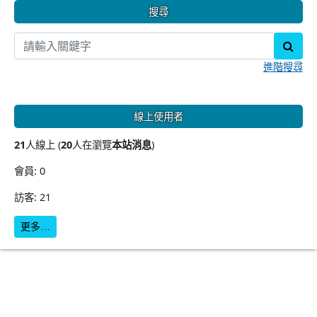
搜尋
sear
進階搜尋
線上使用者
21
人線上 (
20
人在瀏覽
本站消息
)
會員: 0
訪客: 21
更多…