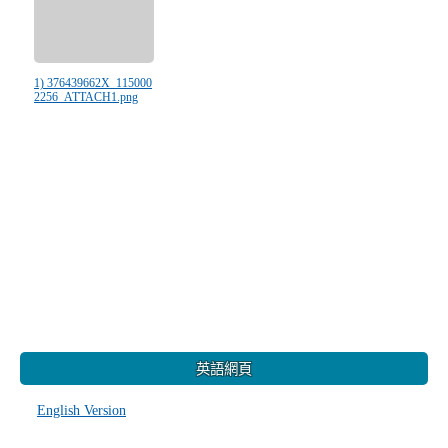
1) 376439662X_115000
2256_ATTACH1.png
:::
英語網頁
English Version