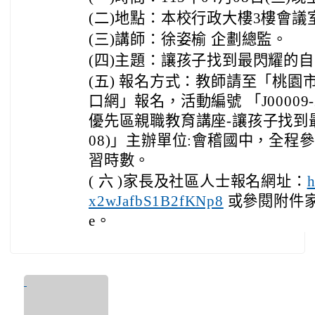
(二)地點：本校行政大樓3樓會議
(三)講師：徐姿榆 企劃總監。
(四)主題：讓孩子找到最閃耀的
(五) 報名方式：教師請至「桃園
口網」報名，活動編號 「J00009-2
優先區親職教育講座-讓孩子找到最
08)」主辦單位:會稽國中，全程
習時數。
( 六 )家長及社區人士報名網址：
h
或參閱附件家長
x2wJafbS1B2fKNp8
e。