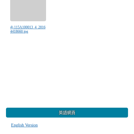
4) 115A100013_4_2816
4418660.jpg
:::
英語網頁
English Version