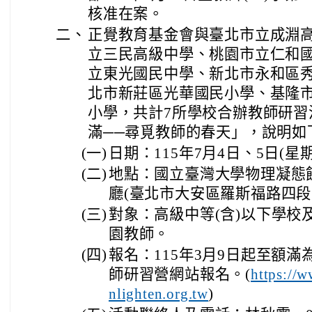
核准在案。
二、
正覺教育基金會
與臺北市立成淵
立三民高級中學、桃園市立仁和
立東光國民中學、新北市永和區
北市新莊區光華國民小學、基隆
小學，共計7所學校合辦教師研習
滿──尋覓教師的春天」，說明如
(一)
日期：115年7月4日、5日(星
(二)
地點：國立臺灣大學物理凝態
廳(臺北市大安區羅斯福路四段 1
(三)
對象：高級中等(含)以下學校及
園教師。
(四)
報名：115年3月9日起至額
師研習營網站報名。(
https://
)
nlighten.org.tw