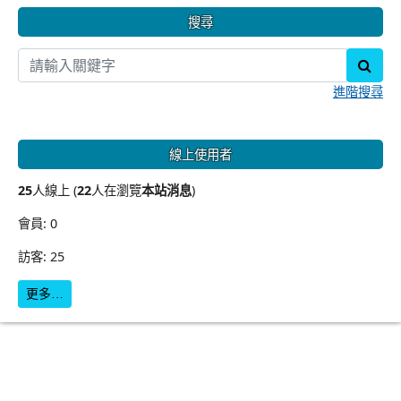
搜尋
sear
進階搜尋
線上使用者
25
人線上 (
22
人在瀏覽
本站消息
)
會員: 0
訪客: 25
更多…