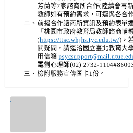
芳蘭等7家諮商所合作(陸續會再
教師如有預約需求，可逕與各合
二、
前揭合作諮商所資訊及預約表單
「桃園市政府教育局教師諮商輔
(
)，
https://ttsc.whjhs.tyc.edu.tw/
關疑問，請逕洽國立臺北教育大
用信箱
psycsupport@mail.ntue.ed
電劉心理師(02) 2732-1104#8600
三、
檢附服務宣傳圖卡1份。