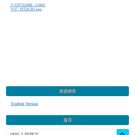
1) 376735100E_115001
7137_ATTACH1.png
:::
英語網頁
English Version
搜尋
sear