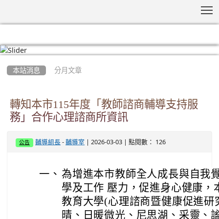
T
:::
本站消息
分月文章
轉知本市115年度「教師諮商輔導支持服
務」合作心理諮商所資訊
-
| 2026-03-03 | 點閱數： 126
輔導組長
輔導室
公告
一、
為增進本市教師全人成長與自我
學及工作 壓力，促進身心健康，
教育大學(心理諮商暨健康促進研
晴、日暖微光、尼思湖、采靈、