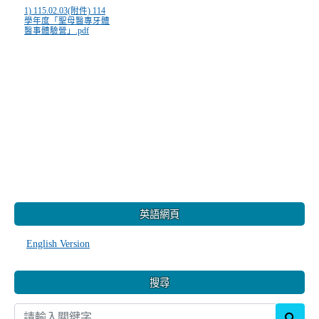
1) 115.02.03(附件) 114
學年度「聖母醫專牙體
醫事體驗營」.pdf
:::
英語網頁
English Version
搜尋
sear