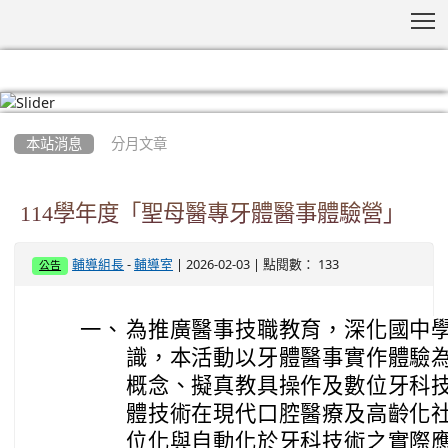
T
:::
本站消息
分月文章
114學年度「聖母醫專牙體醫事體驗營」
-
| 2026-02-03 | 點閱數： 133
輔導組長
輔導室
公告
一、
為推廣醫事技職教育，深化國中
識，本活動以牙體醫事實作體驗
概念、擬真教具操作及數位牙科
體技術在現代口腔醫療及高齡化
位化與自動化於牙科技術之實際