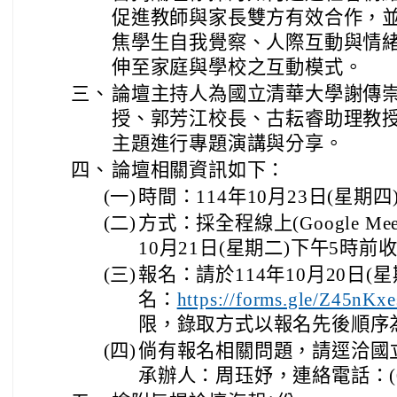
促進教師與家長雙方有效合作，
焦學生自我覺察、人際互動與情
伸至家庭與學校之互動模式。
三、
論壇主持人為國立清華大學謝傳
授、郭芳江校長、古耘睿助理教
主題進行專題演講與分享。
四、
論壇相關資訊如下：
(一)
時間：114年10月23日(星期四
(二)
方式：採全程線上(Google M
10月21日(星期二)下午5時
(三)
報名：請於114年10月20日
名：
https://forms.gle/Z45nK
限，錄取方式以報名先後順序
(四)
倘有報名相關問題，請逕洽國
承辦人：周珏妤，連絡電話：(03)