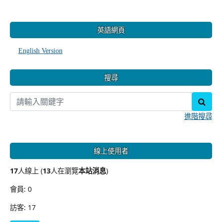
:::
英語網頁
English Version
搜尋
sear
進階搜尋
線上使用者
17
人線上 (
13
人在瀏覽
本站消息
)
會員: 0
訪客: 17