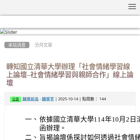
T
:::
本站消息
分月文章
轉知國立清華大學辦理「社會情緒學習線
上論壇–社會情緒學習與親師合作」線上論
壇
-
| 2025-10-14 | 點閱數： 144
輔導組長
輔導室
公告
一、
依據國立清華大學114年10月2日清
函辦理。
二、
旨揭論壇係探討如何透過社會情緒學