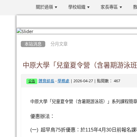
關於過嶺
學校組織
家長專區
教
:::
本站消息
分月文章
中原大學「兒童夏令營（含暑期游泳班
-
| 2026-04-27 | 點閱數： 467
體育組長
學務處
公告
中原大學「兒童夏令營（含暑期游泳班）」系列課程簡
優惠辦法：
(
一
)
超早鳥
75
折優惠：於
115
年
4
月
30
日前報名課