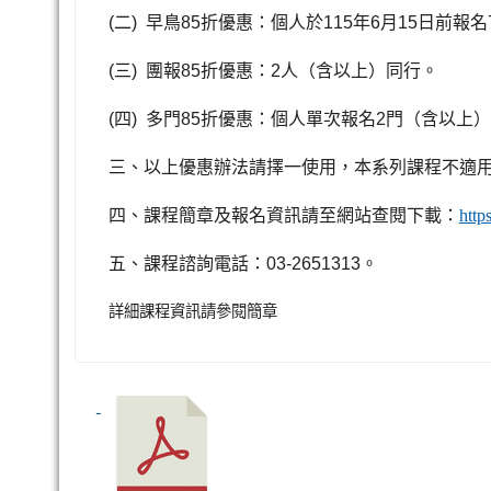
(
二
)
早鳥
85
折優惠：個人於
115
年
6
月
15
日前報名
(
三
)
團報
85
折優惠：
2
人（含以上）同行。
(
四
)
多門
85
折優惠：個人單次報名
2
門（含以上）
三、以上優惠辦法請擇一使用，本系列課程不適
四、課程簡章及報名資訊請至網站查閱下載：
http
五、課程諮詢電話：
03-2651313
。
詳細課程資訊請參閱簡章