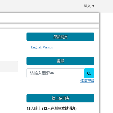
登入
:::
英語網頁
English Version
搜尋
search
進階搜尋
線上使用者
13
人線上 (
12
人在瀏覽
本站消息
)