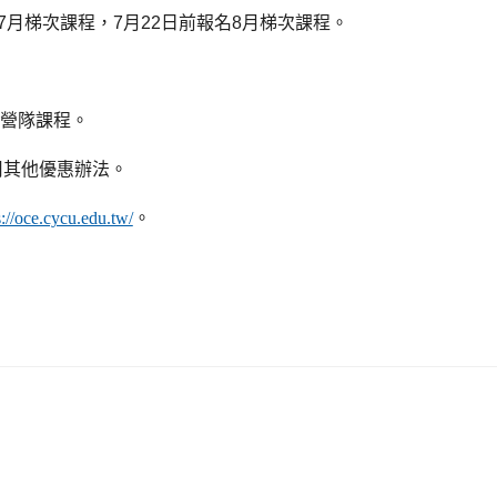
7
月梯次課程，
7
月
22
日前報名
8
月梯次課程。
營隊課程。
用其他優惠辦法。
s://oce.cycu.edu.tw/
。