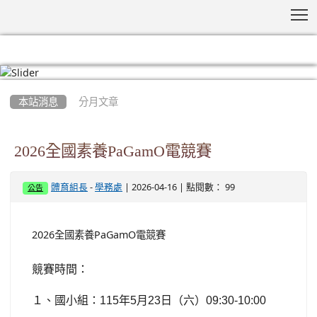
T
:::
本站消息
分月文章
2026全國素養PaGamO電競賽
-
| 2026-04-16 | 點閱數： 99
體育組長
學務處
公告
2026全國素養PaGamO電競賽
競賽時間：
１、國小組：
115
年
5
月
23
日（六）
09:30-10:00