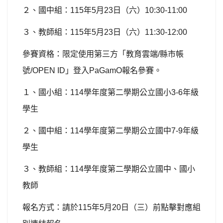
２、國中組：
115
年
5
月
23
日（六）
10:30-11:00
３、教師組：
115
年
5
月
23
日（六）
11:30-12:00
參賽資格：限定使用第三方「教育雲端
/
縣市帳
號
/OPEN ID
」登入
PaGamO
報名參賽。
１、國小組：
114
學年度第二學期公立國小
3-6
年級
學生
２、國中組：
114
學年度第二學期公立國中
7-9
年級
學生
３、教師組：
114
學年度第二學期公立國中、國小
教師
報名方式：請於
115
年
5
月
20
日（三）前點擊對應組