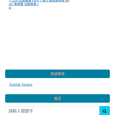
1) 2026 全國素養 PaGa
2) 線上電競賽時間.pdf
mO 電競賽 活動簡章.p
df
:::
英語網頁
English Version
搜尋
sear