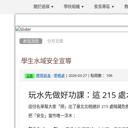
關於過嶺
學校組織
家長專區
教
:::
本站消息
分月文章
學生水域安全宣導
-
| 2026-03-27 | 點閱數： 106
體育組長
學務處
公告
玩水先做好功課：這 215
這份名單幫大家「撈」出了基北北桃總計 215 處暗藏
把「安全」當作唯一浮木：