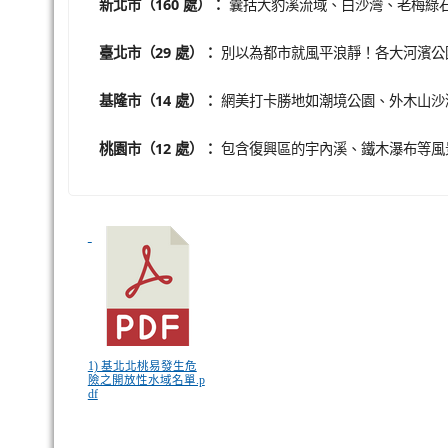
新北市（160 處）：
囊括大豹溪流域、白沙灣、老梅綠
臺北市（29 處）：
別以為都市就風平浪靜！各大河濱公
基隆市（14 處）：
網美打卡勝地如潮境公園、外木山沙
桃園市（12 處）：
包含復興區的宇內溪、鐵木瀑布等風
1) 基北北桃易發生危
險之開放性水域名單.p
df