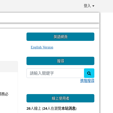
登入
:::
英語網頁
English Version
搜尋
search
進階搜尋
請務必
線上使用者
26
人線上 (
24
人在瀏覽
本站消息
)