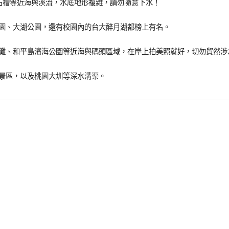
石槽等近海與溪流，水底地形複雜，請勿隨意下水！
園、大湖公園，還有校園內的台大醉月湖都榜上有名。
灘、和平島濱海公園等近海與碼頭區域，在岸上拍美照就好，切勿貿然涉
景區，以及桃園大圳等深水溝渠。