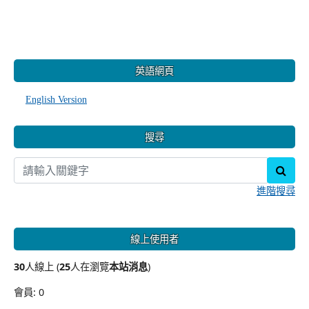
:::
英語網頁
English Version
搜尋
sear
進階搜尋
線上使用者
30
人線上 (
25
人在瀏覽
本站消息
)
會員: 0