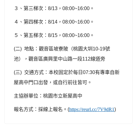
３、第三梯次：
8/13
，
08:00~16:00
。
４、第四梯次：
8/14
，
08:00~16:00
。
５、第五梯次：
8/15
，
08:00~16:00
。
(
二
)
地點：觀音區坡寮陂（桃園大圳
10-19
號
池），觀音區廣興里中山路一段
112
線道旁
(
三
)
交通方式：本校固定於每日
07:30
有專車自新
屋高中門口出發，或自行前往皆可。
主協辦單位：桃園市立新屋高中
報名方式：採線上報名。
(
https://reurl.cc/7V9dR1
)