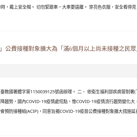
時，戴上安全帽。 切勿緊跟車，大車要遠離。 穿亮色衣服，安全看得見
接種計畫」公費接種對象擴大為「滿6個月以上尚未接種之民
臺教國署體字第1150039125號函辦理。 二、 依衛生福利部疾病管制署
降趨勢，國內COVID-19疫情處低點，惟COVID-19疫情流行趨勢變化大
防接種組(ACIP)，同意旨揭COVID-19疫苗公費接種對象擴大措施延