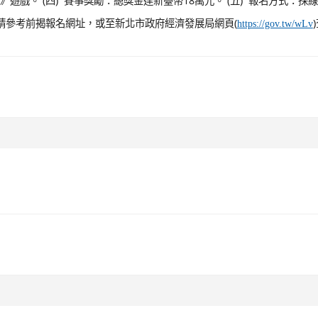
戲。 (四) 賽事獎勵：總獎金達新臺幣18萬元。 (五) 報名方式：採
訊請參考前揭報名網址，或至新北市政府經濟發展局網頁(
https://gov.tw/wLv