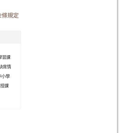
2條規定
學習課
缺席情
中小學
間授課