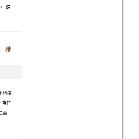
。 路
眾」措
(下稱疾
，為持
長至