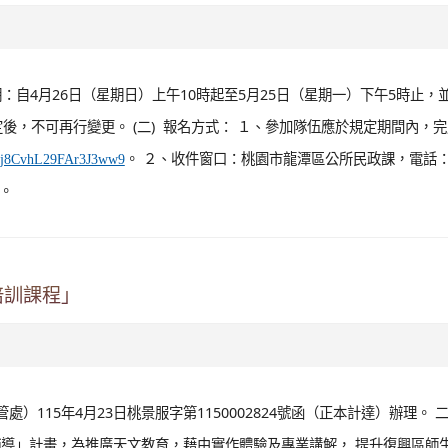
日期：自4月26日（星期日）上午10時起至5月25日（星期一）下午5時止，
後，不可再行變更。 (二) 報名方式： １、參加隊伍應於規定期間內，
。 ２、收件窗口：桃園市龍潭區公所民政課，電話：0
le/j8CvhL29FAr3J3ww9
姐。
護培訓課程」
115年4月23日桃景服字第1150002824號函（正本計達）辦理。 二
導」計畫，為推廣天文教育，藉由實作體驗及專業講解， 提升復興區師