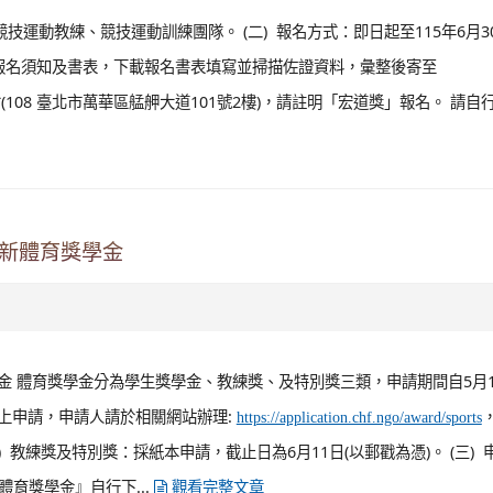
技運動教練、競技運動訓練團隊。 (二) 報名方式：即日起至115年6月30
報名須知及書表，下載報名書表填寫並掃描佐證資料，彙整後寄至
108 臺北市萬華區艋舺大道101號2樓)，請註明「宏道獎」報名。 請自
嘉新體育獎學金
金 體育獎學金分為學生獎學金、教練獎、及特別獎三類，申請期間自5月1
採線上申請，申請人請於相關網站辦理:
https://application.chf.ngo/award/sports
二) 教練獎及特別獎：採紙本申請，截止日為6月11日(以郵戳為憑)。 (三) 
體育獎學金』自行下...
觀看完整文章