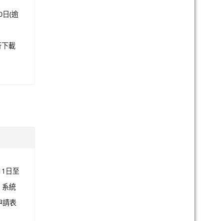
日(逾
行下載
1日至
，系統
申請表