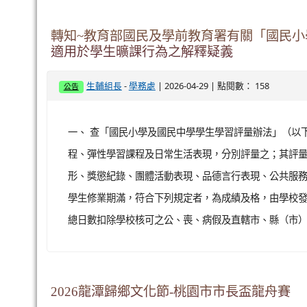
轉知~教育部國民及學前教育署有關「國民小
適用於學生曠課行為之解釋疑義
-
| 2026-04-29 | 點閱數： 158
生輔組長
學務處
公告
一、 查「國民小學及國民中學學生學習評量辦法」（以
程、彈性學習課程及日常生活表現，分別評量之；其評量
形、獎懲紀錄、團體活動表現、品德言行表現、公共服務及
學生修業期滿，符合下列規定者，為成績及格，由學校
總日數扣除學校核可之公、喪、病假及直轄市、縣（市）主
2026龍潭歸鄉文化節-桃園市市長盃龍舟賽