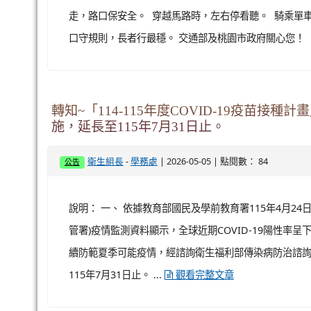
走，路口保安全。 穿越馬路時，左右停看聽。 騎乘單車
口守規則，長者行最穩。 交通部及桃園市政府關心您！
轉知~「114-115年度COVID-19疫苗
施，延長至115年7月31日止。
-
| 2026-05-05 | 點閱數： 84
衛生組長
學務處
公告
說明： 一、 依據教育部國民及學前教育署115年4月24日
管署)疫情監測資料顯示，全球近期COVID-19陽性率呈下
續防範夏季可能疫情，經諮詢衛生福利部傳染病防治諮詢會預
115年7月31日止。 ...
觀看完整文章