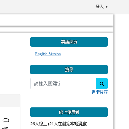
登入
:::
英語網頁
English Version
搜尋
search
進階搜尋
線上使用者
 (三)
26
人線上 (
21
人在瀏覽
本站消息
)