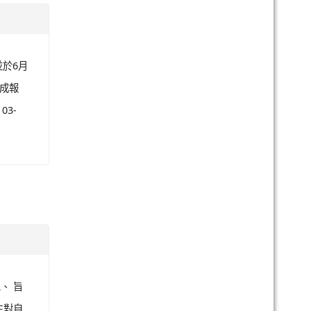
並於6月
完成報
3-
、 旨
生對自