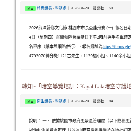
-
| 2026-04-29 | 點閱數： 60
體育組長
學務處
公告
2026龍潭歸鄉文化節-桃園市市長盃龍舟賽 (一) 報名
4日（星期四）召開領隊會議當日下午2時前選手名單確定
名程序（紙本與網路併行），報名網址為
https://forms.g
4793070轉分機1121古先生、1139楊小姐、1140余小
轉知~「暗空導覽培訓：Kayal Lala暗空守
-
| 2026-04-29 | 點閱數： 84
衛生組長
學務處
公告
說明： 一、 依據桃園市政府風景區管理處（以下簡稱風管處）
揭活動係風管處辦理「拉拉山暗空勝地推廣及在地社群輔