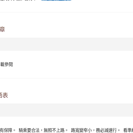
章
下載參閱
語表
全有保障。 騎乘要合法，無照不上路。 路寬變窄小，務必減速行。 看準