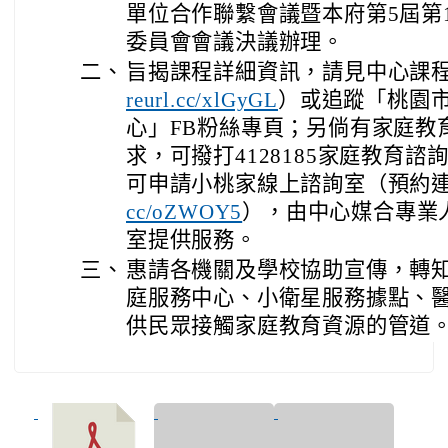
單位合作聯繫會議暨本府第5屆第
委員會會議決議辦理。
二、
旨揭課程詳細資訊，請見中心課
）或追蹤「桃園
reurl.cc/xlGyGL
心」FB粉絲專頁；另倘有家庭教
求，可撥打4128185家庭教育
可申請小桃家線上諮詢室（預約
），由中心媒合專業
cc/oZWOY5
室提供服務。
三、
惠請各機關及學校協助宣傳，轉
庭服務中心、小衛星服務據點、
供民眾接觸家庭教育資源的管道