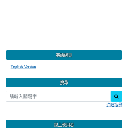
:::
英語網頁
English Version
搜尋
sear
進階搜尋
線上使用者