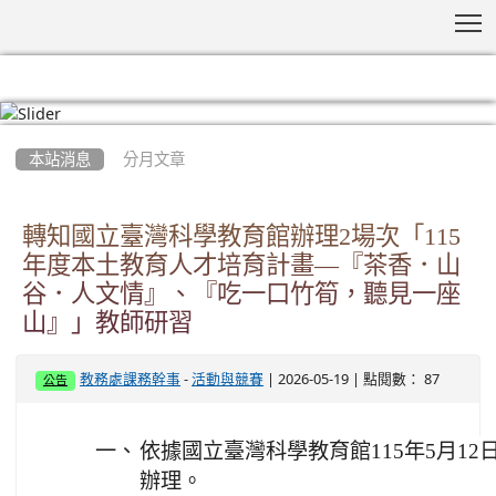
T
:::
本站消息
分月文章
轉知國立臺灣科學教育館辦理2場次「115
年度本土教育人才培育計畫—『茶香．山
谷．人文情』、『吃一口竹筍，聽見一座
山』」教師研習
-
| 2026-05-19 | 點閱數： 87
教務處課務幹事
活動與競賽
公告
一、
依據國立臺灣科學教育館115年5月12日科
辦理。