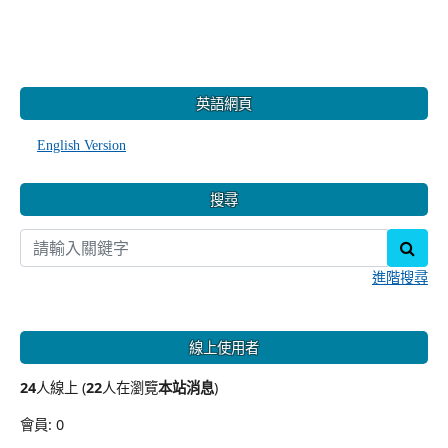
:::
英語網頁
English Version
搜尋
sear
進階搜尋
線上使用者
24
人線上 (
22
人在瀏覽
本站消息
)
會員: 0