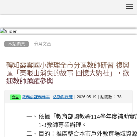
T
:::
本站消息
分月文章
轉知霞雲國小辦理全市分區教師研習-復興
區「東眼山消失的故事-回憶大豹社」，歡
迎教師踴躍參與
-
| 2026-05-19 | 點閱數： 78
教務處課務幹事
活動與競賽
公告
一、
依據「教育部國教署114學年度補助
1-3教師專業辦理。
二、
目的：推廣整合本市戶外教育場域資