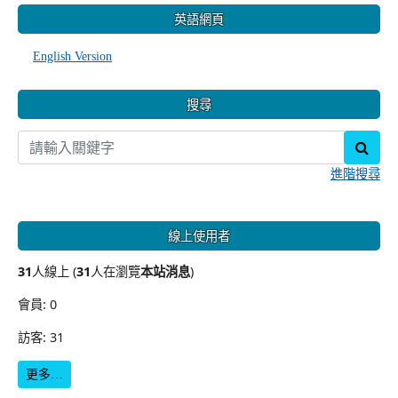
英語網頁
English Version
搜尋
sear
進階搜尋
線上使用者
31
人線上 (
31
人在瀏覽
本站消息
)
會員: 0
訪客: 31
更多…