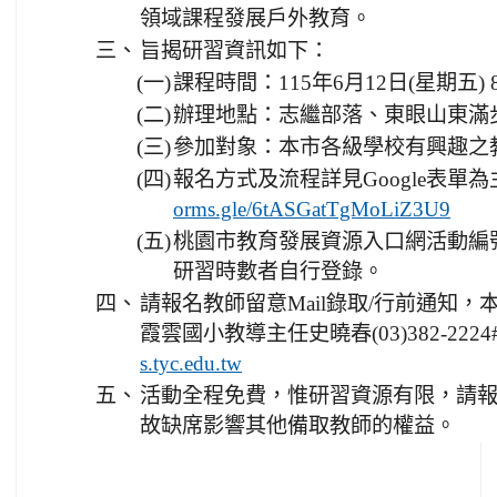
領域課程發展戶外教育。
三、
旨揭研習資訊如下：
(一)
課程時間：115年6月12日(星期五) 8:3
(二)
辦理地點：志繼部落、東眼山東滿
(三)
參加對象：本市各級學校有興趣之教
(四)
報名方式及流程詳見Google表單
orms.gle/6tASGatTgMoLiZ3U9
(五)
桃園市教育發展資源入口網活動編號：E0
研習時數者自行登錄。
四、
請報名教師留意Mail錄取/行前通知
霞雲國小教導主任史曉春(03)382-222
s.tyc.edu.tw
五、
活動全程免費，惟研習資源有限，請
故缺席影響其他備取教師的權益。