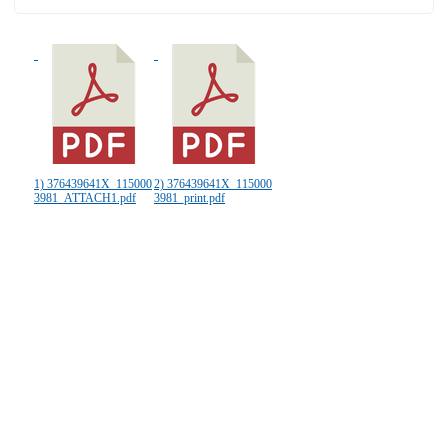
1) 376439641X_115000
2) 376439641X_115000
3981_ATTACH1.pdf
3981_print.pdf
:::