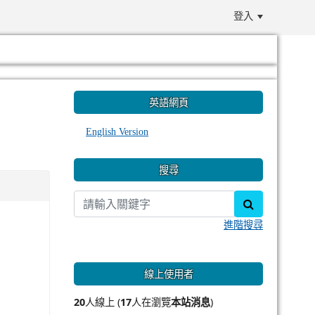
登入
:::
英語網頁
English Version
搜尋
search
進階搜尋
線上使用者
20
人線上 (
17
人在瀏覽
本站消息
)