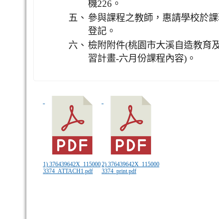
機226。
五、
參與課程之教師，惠請學校於課
登記。
六、
檢附附件(桃園市大溪自造教育及
習計畫-六月份課程內容)。
1) 376439642X_115000
2) 376439642X_115000
3374_ATTACH1.pdf
3374_print.pdf