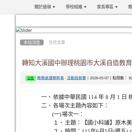
關於過嶺
學校組織
家長專區
教
:::
本站消息
分月文章
轉知大溪國中辦理桃園市大溪自造教育
-
| 2026-05-07 | 點閱數： 8
教務處課務幹事
活動與競賽
公告
一、
依據中華民國 114 年 8 月 1 日
二、
各場次主題內容如下：
(一)
場次一：
１、
主題：【國小科議】原木美
２、
時間：115年6月5日(週五)，1