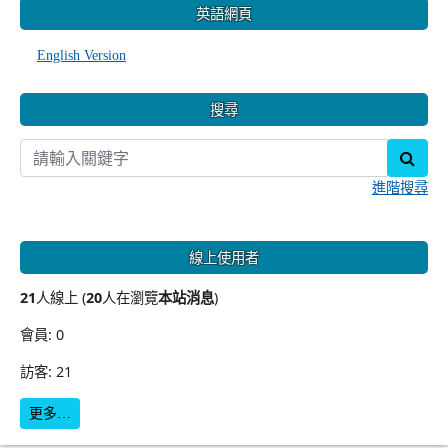
英語網頁
English Version
搜尋
sear
進階搜尋
線上使用者
21
人線上 (
20
人在瀏覽
本站消息
)
會員: 0
訪客: 21
更多…