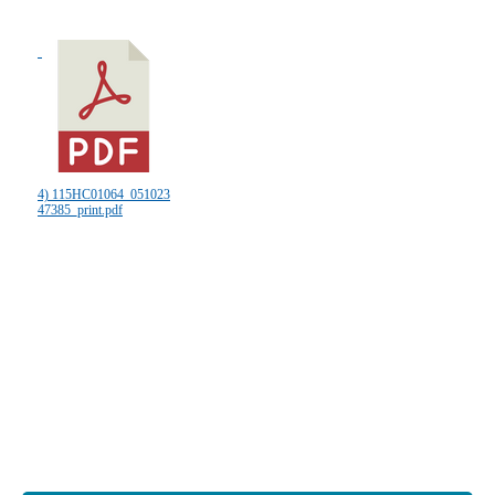
4) 115HC01064_051023
47385_print.pdf
:::