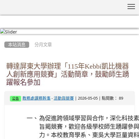
T
:::
本站消息
分月文章
轉達屏東大學辦理「115年Kebbi凱比機器
人創新應用競賽」活動簡章，鼓勵師生踴
躍報名參加
-
| 2026-05-05 | 點閱數： 89
教務處課務幹事
活動與競賽
公告
一、
為促進跨領域學習與合作，深化科技
旨揭競賽，歡迎各級學校師生踴躍參
力。本校教育學系、東吳大學巨量資