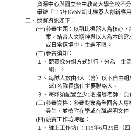
資源中心與國立台中教育大學全校不
舉辦「115年Kebbi凱比機器人創新應
二、
競賽資訊如下：
(一)
參賽主題：以凱比機器人為核心，
案，結合人文精神與以人為本的需
或日常情境中，主題不限。
(二)
參賽須知：
１、
競賽採分組方式進行，分為「生
組」。
２、
每隊人數由4人（含）以下自由組
派1名隊長擔任主要聯絡人。
３、
每隊須配置至少1名指導老師，負
(三)
參賽資格：參賽對象為全國各大專
員生，並檢附在學或在職證明文件
(四)
競賽工作坊時程：
１、
線上工作坊I ：115年6月25日