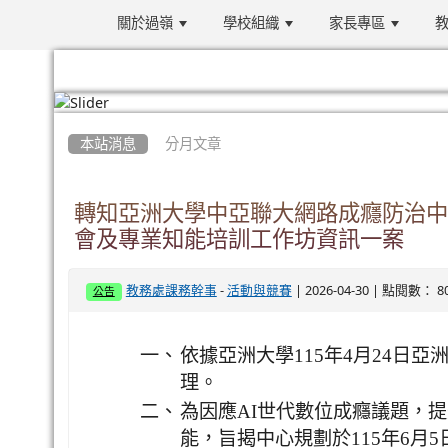
關於過嶺
學校組織
家長專區
教
:::
本站消息
分月文章
轉知亞洲大學中亞聯大網路成癮防治中心
會及專業知能培訓工作坊資訊一案
-
| 2026-04-30 | 點閱數： 8
教務處課務幹事
活動與競賽
公告
一、
依據亞洲大學115年4月24日亞洲網
理。
二、
為因應AI世代數位成癮議題，
能，旨揭中心規劃於115年6月5