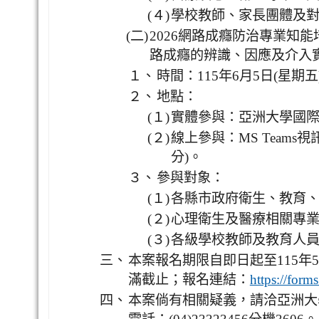
(４)
學校教師、家長團體及
(二)
2026網路成癮防治專業知
路成癮的辨識、因應及介入
１、
時間：115年6月5日(星期五
２、
地點：
(１)
實體參與：亞洲大學國際會
(２)
線上參與：MS Teams
分)。
３、
參與對象：
(１)
各縣市政府衛生、教育
(２)
心理衛生及醫療相關專
(３)
各級學校教師及教育人
三、
本案報名期限自即日起至115年5月
滿截止；報名連結：
https://for
四、
本案倘有相關疑義，請洽亞洲大