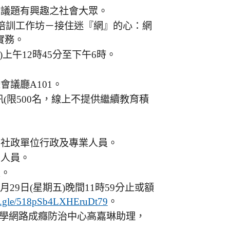
對議題有興趣之社會大眾。
能培訓工作坊－接住迷『網』的心：網
實務。
)上午12時45分至下午6時。
議廳A101。
視訊(限500名，線上不提供繼續教育積
、社政單位行政及專業人員。
業人員。
員。
29日(星期五)晚間11時59分止或額
。
ms.gle/518pSb4LXHEruDt79
學網路成癮防治中心高嘉琳助理，