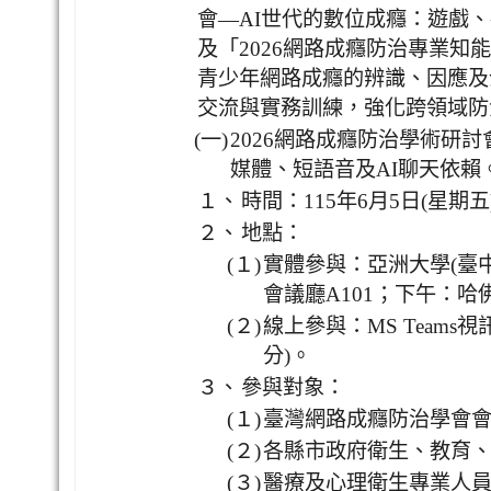
會—AI世代的數位成癮：遊戲、
及「2026網路成癮防治專業知
青少年網路成癮的辨識、因應及
交流與實務訓練，強化跨領域防
(一)
2026網路成癮防治學術研
媒體、短語音及AI聊天依賴
１、
時間：115年6月5日(星期
２、
地點：
(１)
實體參與：亞洲大學(臺中
會議廳A101；下午：哈佛
(２)
線上參與：MS Teams
分)。
３、
參與對象：
(１)
臺灣網路成癮防治學會
(２)
各縣市政府衛生、教育
(３)
醫療及心理衛生專業人