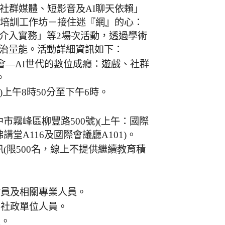
社群媒體、短影音及AI聊天依賴」
能培訓工作坊－接住迷『網』的心：
介入實務」等2場次活動，透過學術
治量能。活動詳細資訊如下：
討會—AI世代的數位成癮：遊戲、社群
。
五)上午8時50分至下午6時。
市霧峰區柳豐路500號)(上午：國際
講堂A116及國際會議廳A101)。
視訊(限500名，線上不提供繼續教育積
會員及相關專業人員。
、社政單位人員。
員。