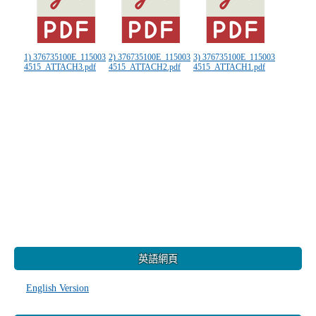
1) 376735100E_115003
2) 376735100E_115003
3) 376735100E_115003
4515_ATTACH3.pdf
4515_ATTACH2.pdf
4515_ATTACH1.pdf
:::
英語網頁
English Version