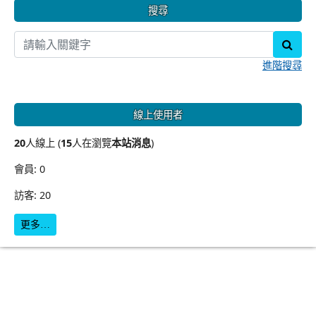
搜尋
sear
進階搜尋
線上使用者
20
人線上 (
15
人在瀏覽
本站消息
)
會員: 0
訪客: 20
更多…