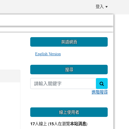
登入
:::
英語網頁
English Version
搜尋
search
進階搜尋
線上使用者
17
人線上 (
15
人在瀏覽
本站消息
)