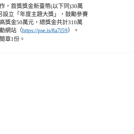
，首獎獎金新臺幣(以下同)30萬
；另設立「年度主題大獎」，鼓勵參賽
獎金50萬元，總獎金共計310萬
動網站（
）。
https://pse.is/8a7l59
簡章1份。