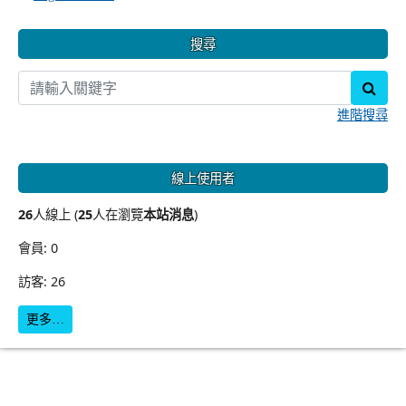
搜尋
sear
進階搜尋
線上使用者
26
人線上 (
25
人在瀏覽
本站消息
)
會員: 0
訪客: 26
更多…