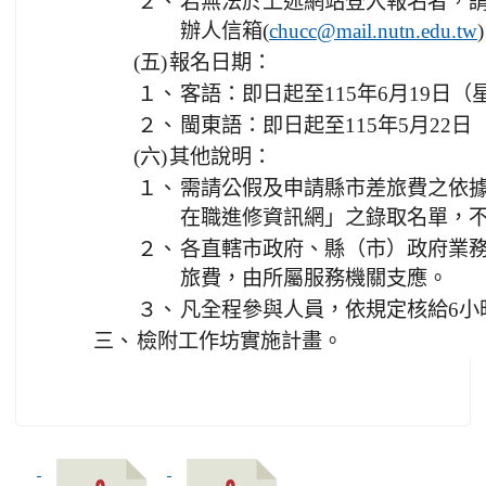
２、
若無法於上述網站登入報名者，請
辦人信箱(
chucc@mail.nutn.edu.tw
(五)
報名日期：
１、
客語：即日起至115年6月19日
２、
閩東語：即日起至115年5月22
(六)
其他說明：
１、
需請公假及申請縣市差旅費之依
在職進修資訊網」之錄取名單，
２、
各直轄市政府、縣（市）政府業
旅費，由所屬服務機關支應。
３、
凡全程參與人員，依規定核給6小
三、
檢附工作坊實施計畫。