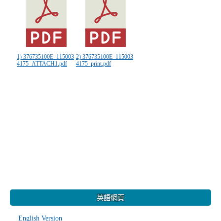
1) 376735100E_115003
2) 376735100E_115003
4175_ATTACH1.pdf
4175_print.pdf
:::
英語網頁
English Version