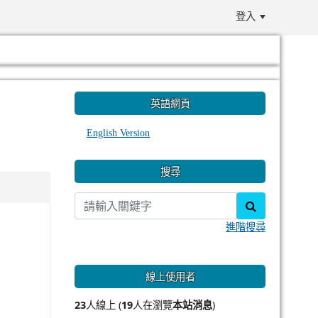
登入
:::
英語網頁
English Version
搜尋
search
進階搜尋
線上使用者
23
人線上 (
19
人在瀏覽
本站消息
)