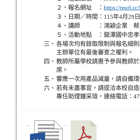
２、報名網址 ：
https://reurl.c
３、日期／時間：115年4月29日（三
４、講師 ：鴻穎企業 蔡
５、活動地點 ：龍潭國中忠孝
三、
各場次均有錄取限制與報名細則
主辦單位有最後審查之權利。
四、
教師所屬學校請惠予參與教師於課
席。
五、
響應一次用產品減量，請自備環
六、
若有未盡事宜，請逕洽本校自造
專任助理鍾采瑄，連絡電話：47920