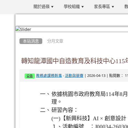
關於過嶺
學校組織
家長專區
教
:::
本站消息
分月文章
轉知龍潭國中自造教育及科技中心115
-
| 2026-04-13 | 點閱數： 1
教務處課務幹事
活動與競賽
公告
一、
依據桃園市政府教育局114年8月1
理。
二、
研習內容：
(一)【新興科技】AI × 創意設
１、活動編號 ：J00034-260300