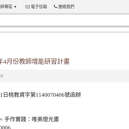
師專區
電子信箱
連絡我們
:::
年4月份教師增能研習計畫
17
日桃教資字第1140070406號函辦
計 × 手作實踐：唯美燈光畫
006