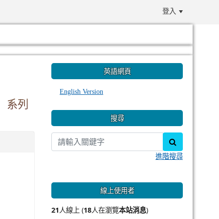
登入
:::
英語網頁
English Version
」系列
搜尋
search
進階搜尋
線上使用者
21
人線上 (
18
人在瀏覽
本站消息
)