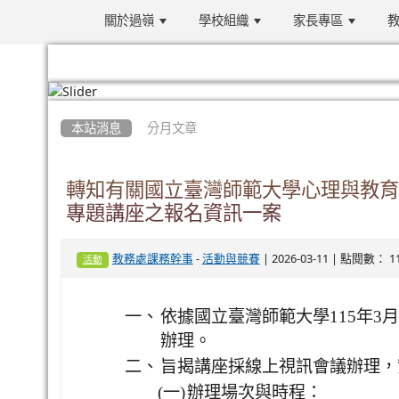
關於過嶺
學校組織
家長專區
教
:::
本站消息
分月文章
轉知有關國立臺灣師範大學心理與教育
專題講座之報名資訊一案
-
| 2026-03-11 | 點閱數： 1
教務處課務幹事
活動與競賽
活動
一、
依據國立臺灣師範大學115年3月4
辦理。
二、
旨揭講座採線上視訊會議辦理，
(一)
辦理場次與時程：