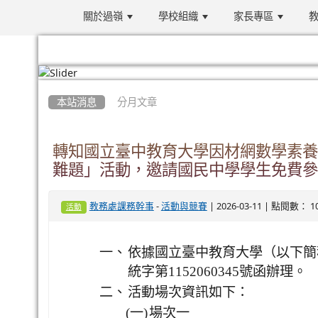
關於過嶺
學校組織
家長專區
教
:::
本站消息
分月文章
轉知國立臺中教育大學因材網數學素養
難題」活動，邀請國民中學學生免費參
-
| 2026-03-11 | 點閱數： 1
教務處課務幹事
活動與競賽
活動
一、
依據國立臺中教育大學（以下簡稱
統字第1152060345號函辦理。
二、
活動場次資訊如下：
(一)
場次一