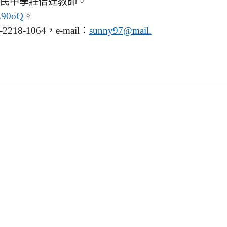
民中學莊佶達教師。
。
7E90oQ
8-1064，e-mail：
sunny97@mail.