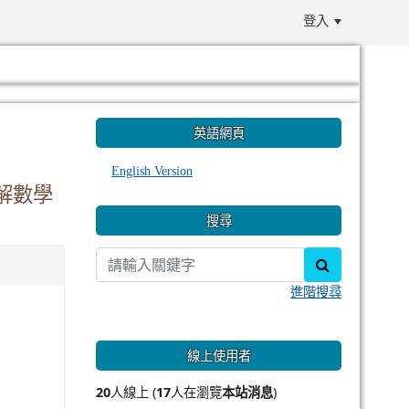
登入
:::
英語網頁
English Version
解數學
搜尋
search
進階搜尋
線上使用者
20
人線上 (
17
人在瀏覽
本站消息
)