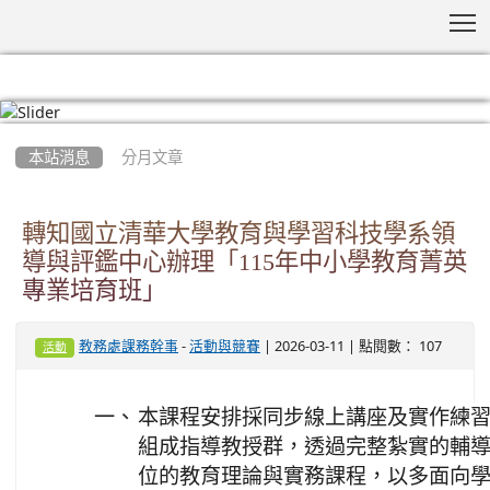
T
:::
本站消息
分月文章
轉知國立清華大學教育與學習科技學系領
導與評鑑中心辦理「115年中小學教育菁英
專業培育班」
-
| 2026-03-11 | 點閱數： 107
教務處課務幹事
活動與競賽
活動
一、
本課程安排採同步線上講座及實作練
組成指導教授群，透過完整紮實的輔
位的教育理論與實務課程，以多面向