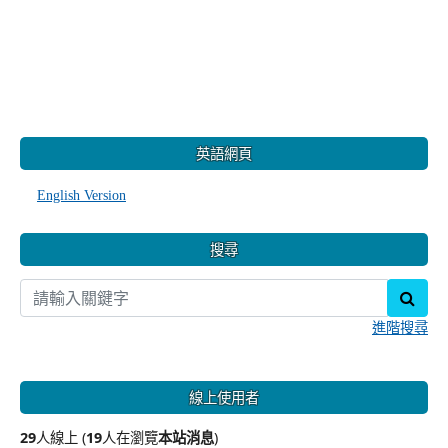
:::
英語網頁
English Version
搜尋
sear
進階搜尋
線上使用者
29
人線上 (
19
人在瀏覽
本站消息
)