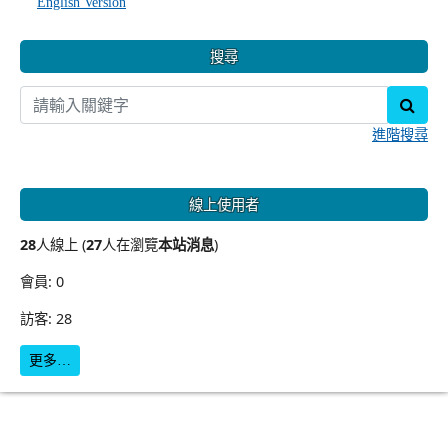
English Version
搜尋
sear
進階搜尋
線上使用者
28
人線上 (
27
人在瀏覽
本站消息
)
會員: 0
訪客: 28
更多…