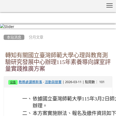
T
:::
本站消息
分月文章
轉知有關國立臺灣師範大學心理與教育測
驗研究發展中心辦理115年素養導向課室評
量實踐推廣方案
-
| 2026-03-11 | 點閱數： 101
教務處課務幹事
活動與競賽
公告
一、
依據國立臺灣師範大學115年3月2日師大
辦理。
二、
本方案實施辦法、報名及繳件資訊如