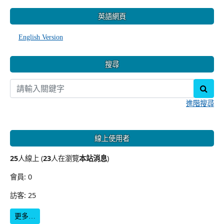
:::
英語網頁
English Version
搜尋
sear
進階搜尋
線上使用者
25
人線上 (
23
人在瀏覽
本站消息
)
會員: 0
訪客: 25
更多…