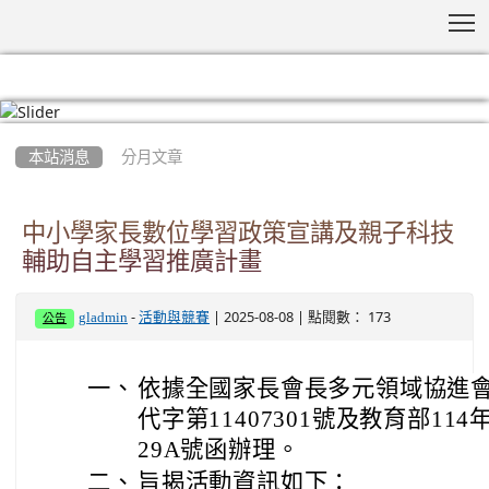
T
:::
本站消息
分月文章
中小學家長數位學習政策宣講及親子科技
輔助自主學習推廣計畫
-
| 2025-08-08 | 點閱數： 173
gladmin
活動與競賽
公告
一、
依據全國家長會長多元領域協進會1
代字第11407301號及教育部114年
29A號函辦理。
二、
旨揭活動資訊如下：