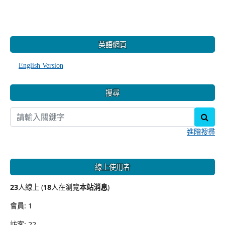
:::
英語網頁
English Version
搜尋
sear
進階搜尋
線上使用者
23
人線上 (
18
人在瀏覽
本站消息
)
會員: 1
訪客: 22