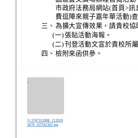
市政府法務局網站(首頁>訊
費逗陣來親子嘉年華活動)
三、
為擴大宣傳效果，請貴校協
(一)
張貼活動海報。
(二)
刊登活動文宣於貴校所
四、
檢附來函供參。
1) 376735100E_112010
3678_ATTACH2.jpg