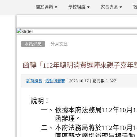
關於過嶺
學校組織
家長專區
教
:::
本站消息
分月文章
函轉「112年聰明消費逗陣來親子嘉年
-
| 2023-10-17 | 點閱數： 327
訓育組長
活動與競賽
說明：
一、
依據本府法務局112年10月12
函辦理。
二、
本府法務局將於112年10月
園區藝文廣場辦理旨揭活動