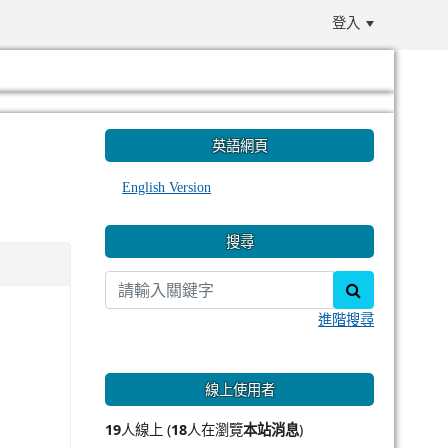
登入
:::
英語網頁
English Version
搜尋
search
進階搜尋
線上使用者
19
人線上 (
18
人在瀏覽
本站消息
)