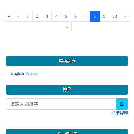
(current)
«
‹
1
2
3
4
5
6
7
8
9
10
›
»
:::
英語網頁
English Version
搜尋
sear
進階搜尋
線上使用者