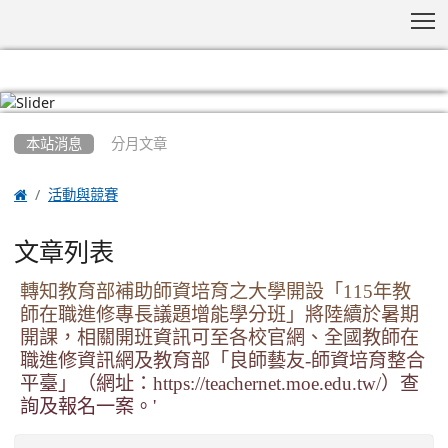
T
:::
本站消息
分月文章

活動與競賽
文章列表
轉知教育部補助師資培育之大學開設「115年教
師在職進修專長議題增能學分班」將陸續於暑期
開課，相關開班資訊可至各校官網、全國教師在
職進修資訊網及教育部「良師藝友-師資培育整合
平臺」（網址：https://teachernet.moe.edu.tw/）查
詢及報名一案。'