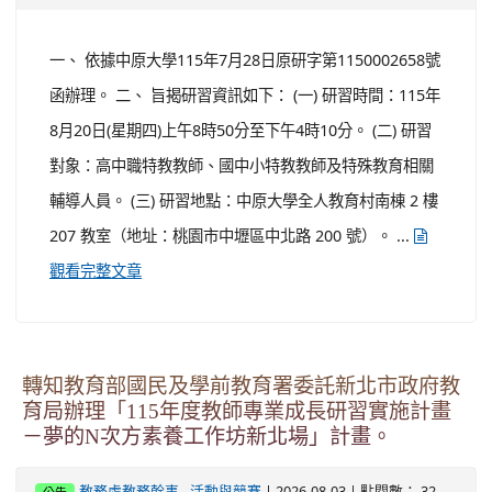
求國科會整合計劃-以AI元宇宙系統打造國家語言教育的韌
性-使用者需求為本的永續發展計畫」（2024年8月至2027
年7月，計畫主持人：成大台灣文學系陳麗君教授）辦理。
三、 成大為鼓勵推廣全國台語教師熟悉運用「台語文教學
共融平台」（以下稱本平台，
），特辦理旨揭活動...
https://www.taigiedu.com/
觀看完
整文章
轉知中原大學辦理「ERB03壓力管理及放鬆訓練
－芳香療法於自我照護與自我覺察之應用」研習
一案。
-
| 2026-08-03 | 點閱數： 39
教務處教務幹事
活動與競賽
公告