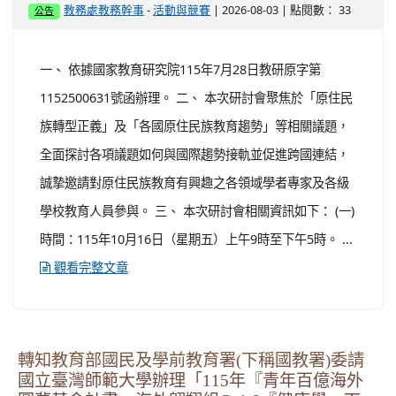
一、 依據新北市政府教育局115年7月29日新北教研資字
第11514624891號函辦理。 二、 旨揭研習相關資訊如
下： (一) 研習時間：115年10月3日（星期六）至4日（星
期日）。 (二) 研習地點：新北市立海山高級中學（新北市
板橋區漢生東路215號）。 (三) 開設課程：由夢的N次方
團隊講師及本市教師共同規劃課程，預計開設34班，每班
課程12小時，錄取學員1...
觀看完整文章
轉知國家教育研究院中心辦理115年原住民族教
育政策研討會「原住民族教育國際趨勢與發
展」，請踴躍報名參與。
-
| 2026-08-03 | 點閱數： 33
教務處教務幹事
活動與競賽
公告