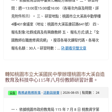
一、 依據教育部115年7月30日臺教文(六)字第
1152502188D號函辦理。 二、 本案電子檔得於教育部主
管法規查詢系統（
）下載。 三、
https://edu.law.moe.gov.tw
若對本法規條文有任何疑問，請逕洽教育部國際及兩岸教
育 司戴小姐，電話：（02）7736-6314。
轉知桃園市立大溪高級中等學校115學年度第一
學期『教育桌遊及數位遊戲發展教師社群』辦理
教師增能研習系列工作坊，詳細場次資訊如附
件，邀請本校教師報名參加。
-
| 2026-08-05 | 點閱數： 26
教務處教務幹事
活動與競賽
公告
一、 依據教育部高中優質化輔助方案辦理。 二、 研習時