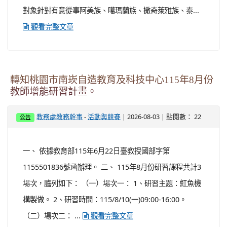
轉知國立臺灣師範大學辦理原住民族語言臺北學
習中心115年度第2期「族語學習班」招生簡章及
EDM。
-
| 2026-08-03 | 點閱數： 23
教務處教務幹事
活動與競賽
公告
一、 依據國立臺灣師範大學115年7月28日師大進字第
1151020688號函辦理。 二、 為協助強化原住民族語言師
資教學專業知能，期有效提升原住民族語言教學質與量，
並強化族語傳承與發展之深度與廣度，國立臺灣師範大學
於115年度持續辦理旨揭專班。 三、 另為鼓勵族語教師及
族語推動人員等踴躍參加，敬請協助轉知轄下所屬單位及
人員參加，共同推動族語之活化與傳承。。 四、 本班招生
對象針對有意從事阿美族、噶瑪蘭族、撒奇萊雅族、泰...