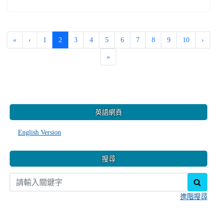
觀看完整文章
轉知桃園市南崁自造教育及科技中心115年8月份
教師增能研習計畫。
-
| 2026-08-03 | 點閱數： 22
教務處教務幹事
活動與競賽
公告
一、 依據教育部115年6月22日臺教授國部字第
1155501836號函辦理。 二、 115年8月份研習課程共計3
場次，臚列如下： （一）場次一： 1、研習主題：魟魚機
構製做。 2、研習時間：115/8/10(一)09:00-16:00。
（二）場次二： ...
觀看完整文章