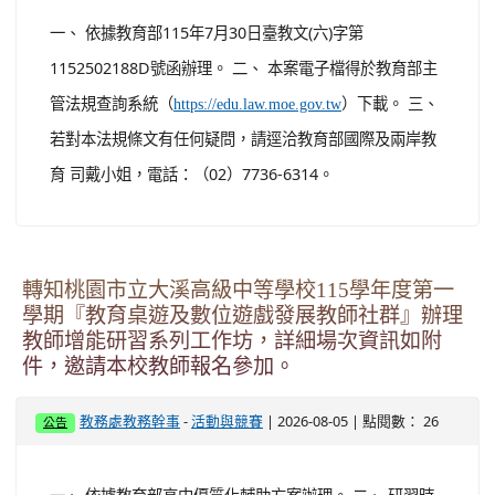
:::
本站消息
分月文章

活動與競賽
文章列表
轉知「教育部對外華語教學能力認證考試規費收
費標準」第2條，業經教育部於中華民國115年7
月30日以臺教文(六)字第1152502188A號令修正
發布，茲檢送發布令影本及修正條文各1份。
-
| 2026-08-05 | 點閱數： 17
教務處教務幹事
活動與競賽
公告