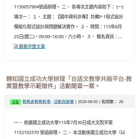
間：週一13:00至15:00或16:00 （各場次內容及時間，詳
見附件所示）。 三、 研習地點：桃園市立大溪高中勤學樓
4樓401會議室（地址：桃園市大溪區康莊路641號） 四、
報名對象:社群成員及有興趣教師 五、 報名方式:請上「全
國教師在職進修資訊網」，搜尋各場次課程代碼。各場次
報名名額：30人，研習時數：...
觀看完整文章
轉知桃園市立大溪國民中學辦理桃園市大溪自造
教育及科技中心115年八月份教師研習計畫。
-
| 2026-08-05 | 點閱數： 24
教務處教務幹事
活動與競賽
公告
一、 依據桃園市政府教育局 115 年 7 月 8 日 桃教資字第
1150057904號函辦理。 二、 各場次主題內容如下： (一)