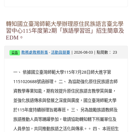
澳洲塔斯馬尼亞大學參訪活動成果發表會」實施
計畫1份，鼓勵教職員報名參加。
-
| 2026-08-03 | 點閱數： 33
教務處教務幹事
活動與競賽
公告
一、 依據國教署115年7月27日臺教國署體字第
1150070623號函辦理。 二、 為分享115年「青年百億海
外圓夢基金計畫－澳洲塔斯馬尼亞大學參訪活動」執行成
果，並促進青年參與國際交流經驗，特辦理旨揭成果發表
會。 三、 活動將分享塔斯馬尼亞大學及HealthLit4Kids
計畫之參訪心得，包含健康素養、學校健康促進及澳洲健
康教育實務等內容，作為我國推動健康促進學校及健康教
育課程設計之參考，相關資訊如下： (一) 時間...
觀看完
整文章