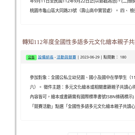
說明： 一、 旨揭展覽今年以「動漫·躍動全世界」為
漫畫聯展，共14位知名漫畫家展現台漫、美漫、日漫、港
像，改編動畫、電影、遊戲，並藉由周邊文創品豐富大眾
園國際動漫大展」粉絲專頁查詢:
https://www.facebook.
112年「祖孫樂淘桃」創意照片徵件活動
-
| 2023-07-03 | 點閱數： 242
輔導組長
活動與競賽
公告
「2023桃園藝術巡演-即將成真火舞團《火爾摩
-
| 2023-07-03 | 點閱數： 225
訓育組長
活動與競賽