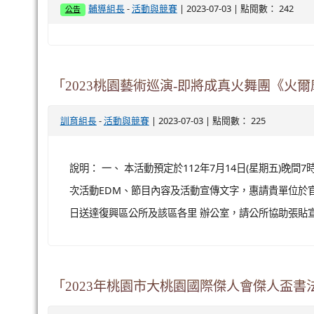
解、口語表達及媒體識讀能力。 三、 活動課程搭配A
學生可重複練習。透過即時回饋功能，希望能啟發學生學習
桃園市中壢區公所辦理2023年暑期客庄走
來个 ?sui ˋ dui nai vi loiˇ ge ?
-
| 2023-07-03 | 點閱數： 443
訓育組長
活動與競賽
說明： 一、 依據客家委員會112年5月24日客會語字第1
教學能力讓學生能以友善的客語學習態度了解自我、面
動力，以達成「自發」、「創新」、「友善」與 「關懷」的
完整文章