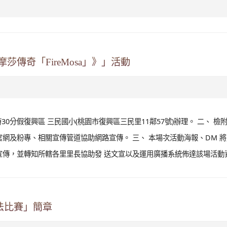
I語音辨識技術自動判定朗讀結果，能增進學生口語表達能力；測驗系統自動
動機，培養自主學習習慣...
觀看完整文章
讀體驗營「客庄百年大圳與客家埤塘歷史文化走讀研究-
 」 客庄走讀營，歡迎本市各國中小學生踴躍報名參加。
1267004612號函辦理。 二、 旨揭活動目的係為透過客語跨領域資源整
對他人並關心所在的客家生活環境及世界水的永續發展議題，提升客語友
教育願景。 三、 旨揭活動報名資訊如下（餘詳見實施計畫）： (一...