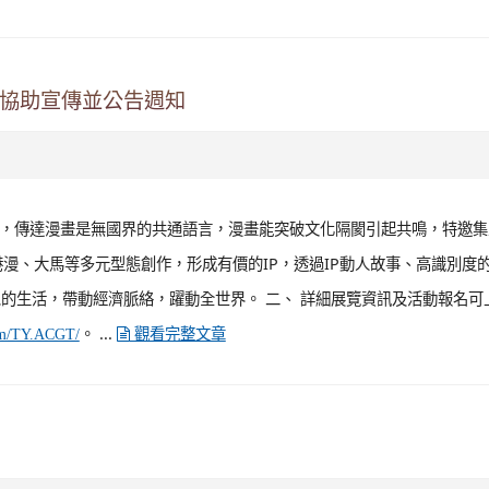
學習吧 LearnMode 教育平臺字第11206003號函辦理。 二、 為鼓勵學生
nMode 教育平臺辦理線上學習活動，採取遊戲化的積分機制，以增進學生