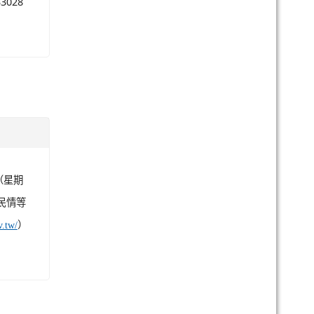
五國
的圖
上「桃