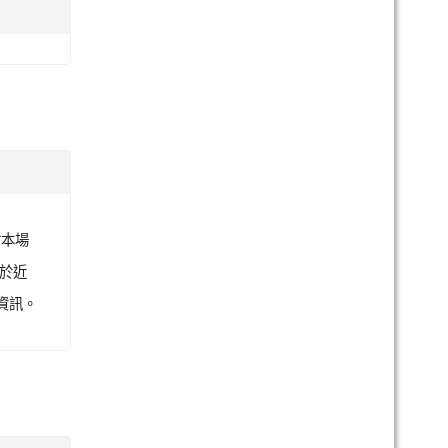
批改，
水對哪位
合提升
善的行
觀看