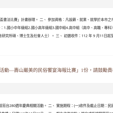
講座」，敬邀貴校親師生參與，並請惠予協助公告周知
二、 為協助親師生瞭解108課綱內涵，EdYouth 舉辦「EdYouth 暑期系列
法、升學管道介紹與經驗分享、校外資源運用、學生權利法規與救濟、學
20:00至21:30，於線上 Google Meet 會議室辦理。 ...
觀看
請協助宣傳並公告週知