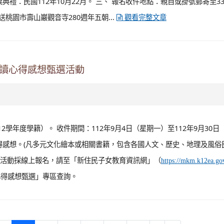
主題，傳達漫畫是無國界的共通語言，漫畫能突破文化隔閡引起共鳴，特邀集
漫、大馬等多元型態創作，形成有價的IP，透過IP動人故事、高識別度
的生活，帶動經濟脈絡，躍動全世界。 二、 詳細展覽資訊及活動報名可
。 ...
com/TY.ACGT/
觀看完整文章
莎傳奇「FireMosa」》」活動