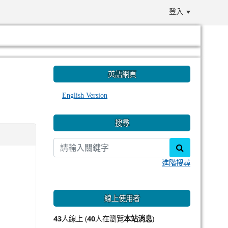
登入
:::
英語網頁
English Version
搜尋
search
進階搜尋
線上使用者
43
人線上 (
40
人在瀏覽
本站消息
)