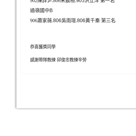
902陳詳尹
.
806
朱震桓
.905
洪立洋
第一名
過嶺國中
B
906蕭家薇
.806
吳雨瑄
.806
黃千秦
第三名
恭喜獲獎同學
感謝帶隊教練 邱俊忠教練辛勞