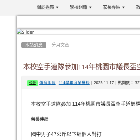
關於過嶺
學校組織
家長專區
教
:::
本站消息
分月文章
本校空手道隊參加114年桃園市議長盃
-
| 2025-11-17 | 點閱數： 32
體育組長
114學年度榮譽榜
公告
本校空手道隊參加 114
年桃園市議長盃空手道錦
榮獲佳績
國中男子
47
公斤以下組個人對打