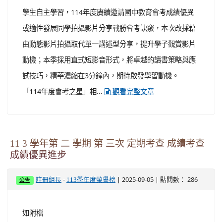
學生自主學習，114年度賡續邀請國中教育會考成績優異
或適性發展同學拍攝影片分享戰勝會考訣竅，本次改採藉
由動態影片拍攝取代單一講述型分享，提升學子觀賞影片
動機；本季採用直式短影音形式，將卓越的讀書策略與應
試技巧，精華濃縮在3分鐘內，期待啟發學習動機。
「114年度會考之星」相...
觀看完整文章
11 3 學年第 二 學期 第 三次 定期考查 成績考查
成績優異進步
-
| 2025-09-05 | 點閱數： 286
註冊組長
113學年度榮譽榜
公告
如附檔