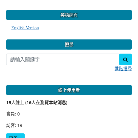
:::
英語網頁
English Version
搜尋
sear
進階搜尋
線上使用者
19
人線上 (
16
人在瀏覽
本站消息
)
會員: 0
訪客: 19