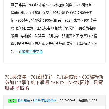
婷宇 銀獎：803邱莉媛、804林冠豪 銅獎：803胡智蘭、
806劉湘芸 九年級組 金獎：908連純妤 銀獎：909王詩
情、906徐心彤 銅獎：906黃毓芸、902王家樂、901李采
玲 教師組 金獎：王雅慧老師 銀獎：張采源、黃愛倫老師
銅獎：李柏賢、陳建廷、彭愉鈞、張佩雯老師 恭喜以上獲
獎同學及老師，感謝國文老師及導師指導！ 得獎作品將公
告...
觀看完整文章
701吳炫澤、701蘇柏宇、711魏佑安、803楊梓新
參加113學年度下學期DARTSLIVE校園線上飛鏢
聯賽 第四名
-
| 2025-06-09 | 點閱數： 239
體育組長
113學年度榮譽榜
公告