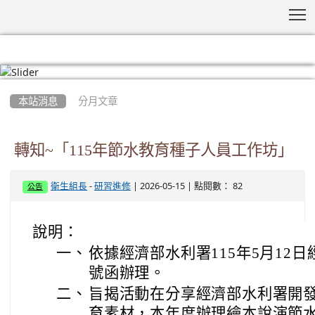
T
:::
本站消息
分月文章
轉知~「115年節水教育種子人員工作坊」
-
| 2026-05-15 | 點閱數： 82
衛生組長
研習進修
公告
說明：
一、
依據經濟部水利署115年5月12日經水
號函辦理。
二、
旨揭活動在分享經濟部水利署開
育素材，本年度辦理繪本說演節