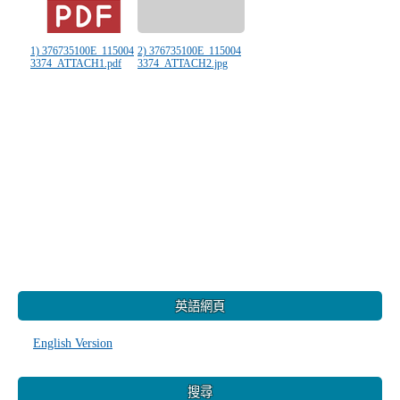
1) 376735100E_115004
2) 376735100E_115004
3374_ATTACH1.pdf
3374_ATTACH2.jpg
:::
英語網頁
English Version
搜尋