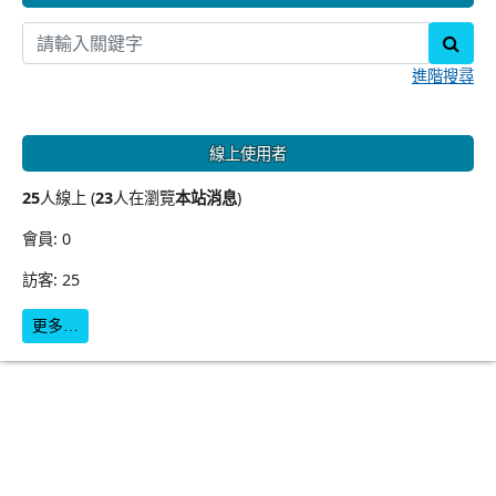
sear
進階搜尋
線上使用者
25
人線上 (
23
人在瀏覽
本站消息
)
會員: 0
訪客: 25
更多…