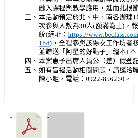
融入課程與教學應用，進而扎根
三、
本活動預定於北、中、南各辦理1
次參與人數為30人(額滿為止)，報名
統(網址：
https://www.beclass.c
)，全程參與該場次工作坊者
1bd
並贈送「阿星的好點子」繪本1本
四、
本案惠予出席人員公（差）假登
五、
如有旨揭活動相關問題，請逕洽
陳小姐，電話：0922-856260。