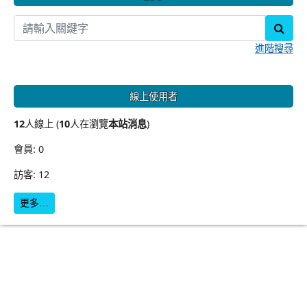
sear
進階搜尋
線上使用者
12
人線上 (
10
人在瀏覽
本站消息
)
會員: 0
訪客: 12
更多…