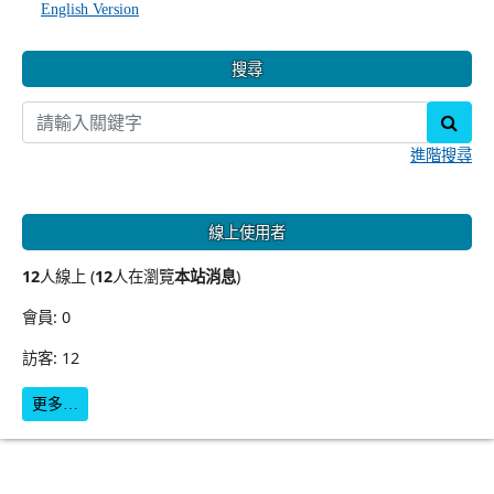
English Version
搜尋
sear
進階搜尋
線上使用者
12
人線上 (
12
人在瀏覽
本站消息
)
會員: 0
訪客: 12
更多…