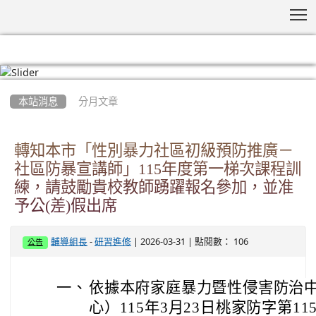
T
:::
本站消息
分月文章
轉知本市「性別暴力社區初級預防推廣－
社區防暴宣講師」115年度第一梯次課程訓
練，請鼓勵貴校教師踴躍報名參加，並准
予公(差)假出席
-
| 2026-03-31 | 點閱數： 106
輔導組長
研習進修
公告
一、
依據本府家庭暴力暨性侵害防治
心）115年3月23日桃家防字第115