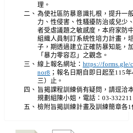
理。
二、
為使社區防暴意識扎根，提升一
力、性侵害、性騷擾防治或兒少
者受虐議題之敏感度，本府家防
組織人員制訂系統性培力計畫，
子，期透過建立正確防暴知能，
「暴力零容忍」之觀念。
三、
線上報名網址：
https://forms.gl
；報名日期自即日起至115年
nor8
三）止。
四、
旨揭課程訓練倘有疑問，請逕洽
規劃組陳小姐，電話：03-332211
五、
檢附旨揭訓練計畫及訓練簡章各1