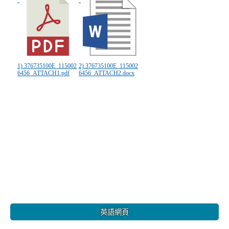
1) 376735100E_115002
2) 376735100E_115002
6456_ATTACH1.pdf
6456_ATTACH2.docx
:::
英語網頁