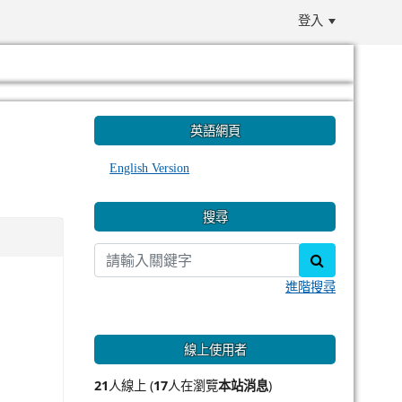
登入
:::
英語網頁
English Version
搜尋
search
進階搜尋
線上使用者
21
人線上 (
17
人在瀏覽
本站消息
)