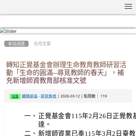
T
:::
本站消息
分月文章
轉知正覺基金會辦理生命教育教師研習活
動「生命的圓滿--尋覓教師的春天」，補
充新增師資教育部核准文號
-
| 2026-03-12 | 點閱數： 119
輔導組長
研習進修
公告
一、
正覺
基金會115年2月26日正覺教基
達。
二、
新增師資業已奉115年3月2日臺教師(