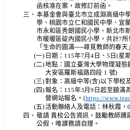
函核准在案，故修訂前函。
三、
本基金會與臺北市立成淵高級中
學、桃園市立仁和國民中學、宜
市永和區秀朗國民小學、新北市
市暖暖區碇內國民小學，共計7所
「生命的圓滿──尋覓教師的春天
(一)
日期：115年7月4日、5日(星
(二)
地點：國立臺灣大學物理凝態
大安區羅斯福路四段 1 號)
(三)
對象：高級中等(含)以下學校
(四)
報名：115年3月9日起至額
營網站報名。(
https://www.tea
(五)
活動聯絡人及電話：林秋霞，0922
四、
敬請 貴校公告資訊，鼓勵教師踴
公假，唯課務請自理。