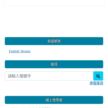
:::
英語網頁
English Version
搜尋
sear
進階搜尋
線上使用者