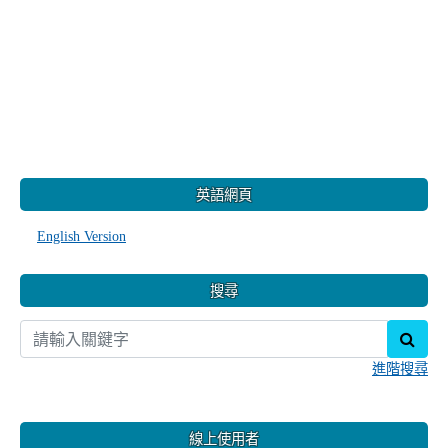
:::
英語網頁
English Version
搜尋
sear
進階搜尋
線上使用者