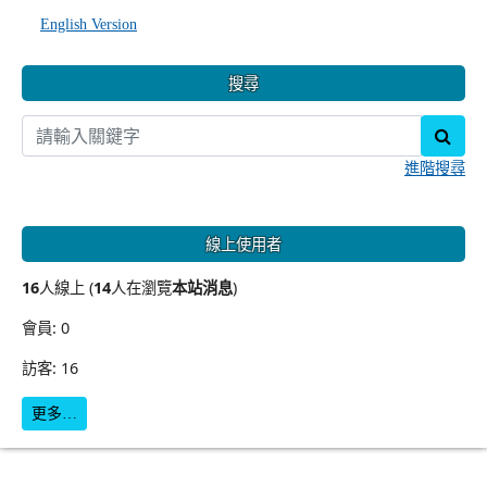
English Version
搜尋
sear
進階搜尋
線上使用者
16
人線上 (
14
人在瀏覽
本站消息
)
會員: 0
訪客: 16
更多…