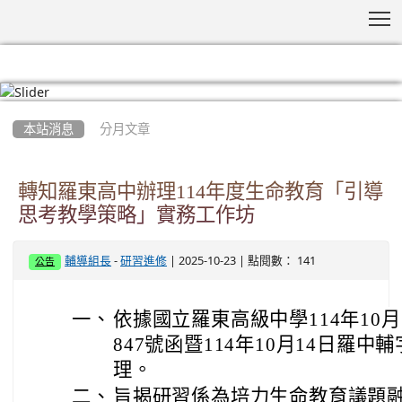
T
:::
本站消息
分月文章
轉知羅東高中辦理114年度生命教育「引導
思考教學策略」實務工作坊
-
| 2025-10-23 | 點閱數： 141
輔導組長
研習進修
公告
一、
依據國立羅東高級中學114年10月1
847號函暨114年10月14日羅中輔字
理。
二、
旨揭研習係為培力生命教育議題