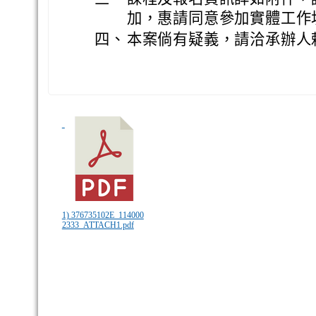
加，惠請同意參加實體工作
四、
本案倘有疑義，請洽承辦人賴冠吟(
1) 376735102E_114000
2333_ATTACH1.pdf