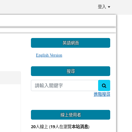
登入
:::
英語網頁
English Version
搜尋
search
進階搜尋
線上使用者
20
人線上 (
19
人在瀏覽
本站消息
)