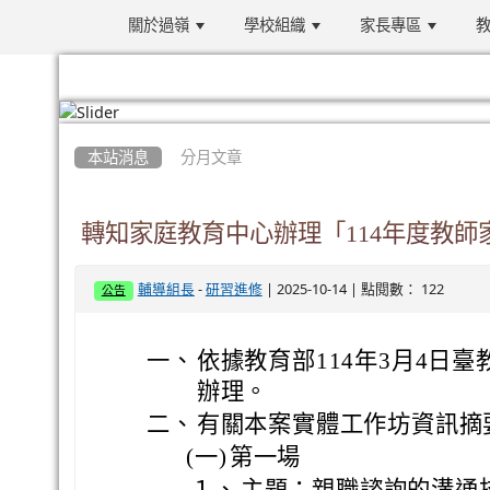
關於過嶺
學校組織
家長專區
教
:::
本站消息
分月文章
轉知家庭教育中心辦理「114年度教
-
| 2025-10-14 | 點閱數： 122
輔導組長
研習進修
公告
一、
依據教育部114年3月4日臺教社
辦理。
二、
有關本案實體工作坊資訊摘
(一)
第一場